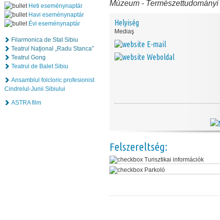
Múzeum
-
Természettudományi
Heti eseménynaptár
Havi eseménynaptár
Helyiség
Évi eseménynaptár
Mediaş
Filarmonica de Stat Sibiu
E-mail
Teatrul Naţional „Radu Stanca”
Weboldal
Teatrul Gong
Teatrul de Balet Sibiu
Ansamblul folcloric profesionist
Cindrelul-Junii Sibiului
ASTRA film
Felszereltség:
Turisztikai információk
Parkoló