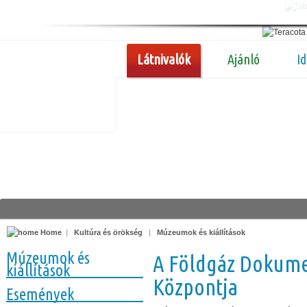
Látnivalók
Ajánló
I
Home
|
Kultúra és örökség
|
Múzeumok és kiállítások
Múzeumok és
A Földgáz Dokume
kiállítások
Központja
Események