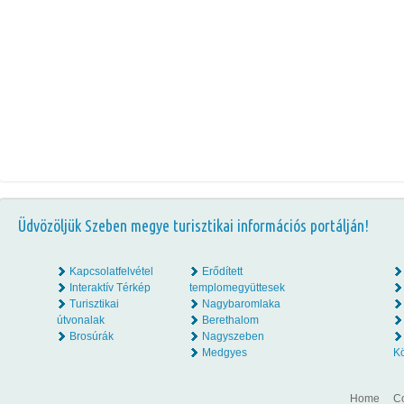
Üdvözöljük Szeben megye turisztikai információs portálján!
Kapcsolatfelvétel
Erődített
Interaktív Térkép
templomegyüttesek
Turisztikai
Nagybaromlaka
útvonalak
Berethalom
Brosúrák
Nagyszeben
Medgyes
K
Home
Co