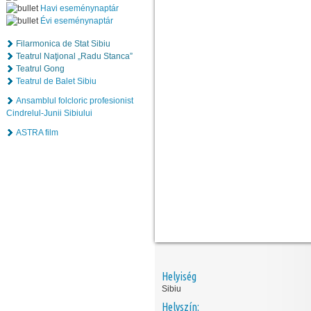
Havi eseménynaptár
Évi eseménynaptár
Filarmonica de Stat Sibiu
Teatrul Naţional „Radu Stanca”
Teatrul Gong
Teatrul de Balet Sibiu
Ansamblul folcloric profesionist
Cindrelul-Junii Sibiului
ASTRA film
Helyiség
Sibiu
Helyszín: