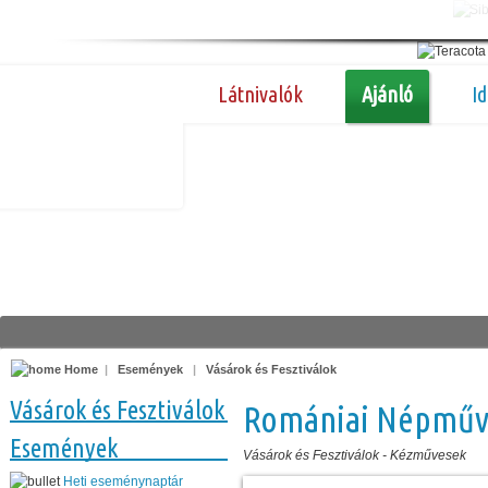
Látnivalók
Ajánló
I
Home
|
Események
|
Vásárok és Fesztiválok
Vásárok és Fesztiválok
Romániai Népműv
Események
Vásárok és Fesztiválok
-
Kézművesek
Heti eseménynaptár