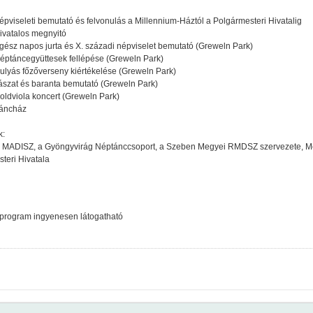
épviseleti bemutató és felvonulás a Millennium-Háztól a Polgármesteri Hivatalig
ivatalos megnyitó
gész napos jurta és X. századi népviselet bemutató (Greweln Park)
éptáncegyüttesek fellépése (Greweln Park)
ulyás főzőverseny kiértékelése (Greweln Park)
jászat és baranta bemutató (Greweln Park)
oldviola koncert (Greweln Park)
Táncház
k:
 MADISZ, a Gyöngyvirág Néptánccsoport, a Szeben Megyei RMDSZ szervezete, 
teri Hivatala
program ingyenesen látogatható