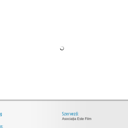
ég
Szervező:
Asociația Este Film
n: