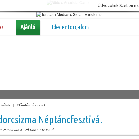
Üdvözöljük Szeben megy
ók
Ajánló
Idegenforgalom
tiválok
|
Előadó-művészet
orcsizma Néptáncfesztivál
s Fesztiválok
-
Előadóművészet