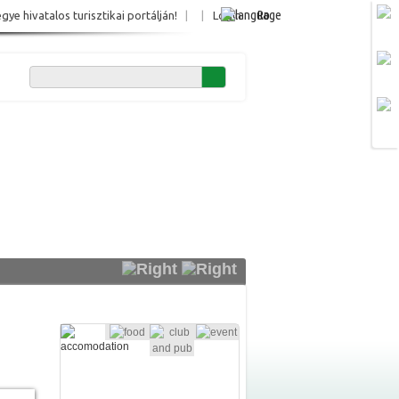
Ro
e hivatalos turisztikai portálján!
|
|
Login