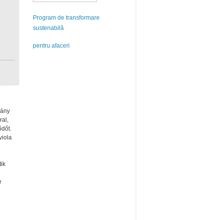
Program de transformare
sustenabilă
pentru afaceri
vány
ral,
ődőt.
viola
ik
e