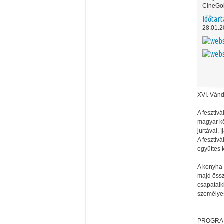
CineGo
Időtar
28.01.2
XVI. Ván
A fesztiv
magyar kö
jurtával,
A fesztiv
együttes 
A konyha 
majd össz
csapataik
személyes
PROGR