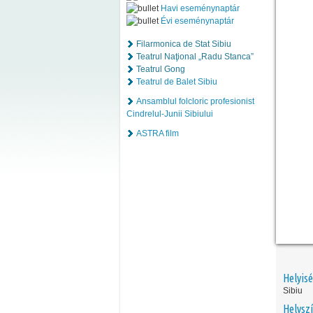
Havi eseménynaptár
Évi eseménynaptár
Filarmonica de Stat Sibiu
Teatrul Naţional „Radu Stanca”
Teatrul Gong
Teatrul de Balet Sibiu
Ansamblul folcloric profesionist
Cindrelul-Junii Sibiului
ASTRA film
Helyis
Sibiu
Helyszí