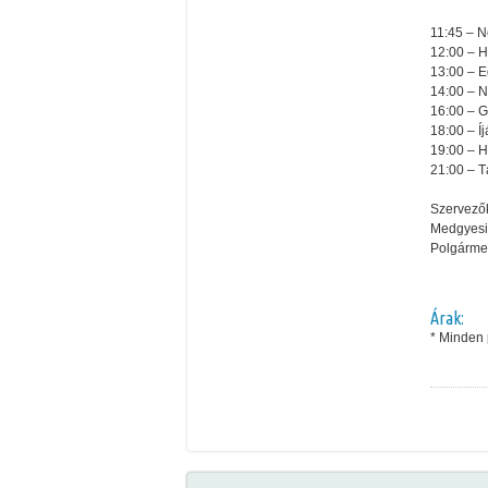
11:45 – N
12:00 – H
13:00 – E
14:00 – N
16:00 – G
18:00 – Í
19:00 – H
21:00 – 
Szervező
Medgyesi
Polgármes
Árak:
* Minden 