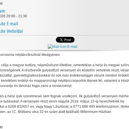
ld
tam:
026 20:00 - 21:30
E-mail
Weboldal
E-mail
dorcsizma néptáncfesztivál Medgyesen
ál célja a magyar kultúra, népművészet éltetése, ismertetése a helyi és megyei szór
zösségének. A résztvevők gulyásfőző versenyen és kóstolón vehetnek részt, vásár
 íjászattal, gyerekfoglalkozásokkal és sok más érdekességgel várunk minden érdekl
ál keretében erdélyi és magyarországi néptánccsoportok lépnek fel, valamint a Hold
koncertje és táncház fogja zárni a rendezvényt.
és a helyi ízek szerelmesei sem fognak unatkozni, ők gulyásfőző versenyen mérhet
e tudásukat. A versenyen részt venni vágyók 2018. május 15-ig nevezhetnek be
kal a 0269 832657-es, vagy Nagy Lászlónál, a 0771 686 495 telefonszámon, illetv
en, az I.C. Brătianu utca 32-es szám alatt található Millennium-Házban.
AM