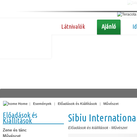
Látnivalók
Ajánló
I
Home
|
Események
|
Előadások és Kiállítások
|
Művészet
Előadások és
Sibiu International
Kiállítások
Előadások és kiállítások
-
Művészet
Zene és tánc
Művészet