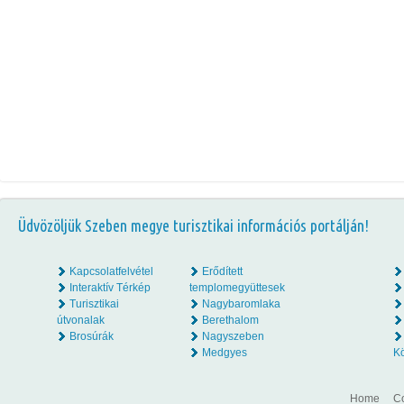
Üdvözöljük Szeben megye turisztikai információs portálján!
Kapcsolatfelvétel
Erődített
Interaktív Térkép
templomegyüttesek
Turisztikai
Nagybaromlaka
útvonalak
Berethalom
Brosúrák
Nagyszeben
Medgyes
K
Home
Co