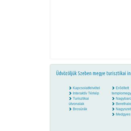
Üdvözöljük Szeben megye turisztikai in
Kapcsolatfelvétel
Erődített
Interaktív Térkép
templomegy
Turisztikai
Nagybar
útvonalak
Beretha
Brosúrák
Nagysze
Medgyes