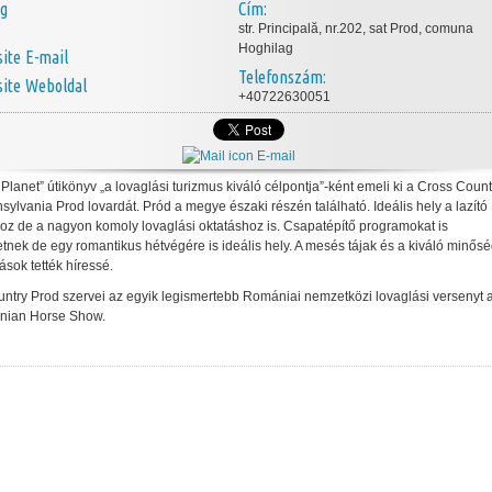
ég
Cím:
str. Principală, nr.202, sat Prod, comuna
Hoghilag
E-mail
Telefonszám:
Weboldal
+40722630051
E-mail
 Planet” útikönyv „a lovaglási turizmus kiváló célpontja”-ként emeli ki a Cross Count
sylvania Prod lovardát. Pród a megye északi részén található. Ideális hely a lazító
oz de a nagyon komoly lovaglási oktatáshoz is. Csapatépítő programokat is
tnek de egy romantikus hétvégére is ideális hely. A mesés tájak és a kiváló minős
ások tették híressé.
ntry Prod szervei az egyik legismertebb Romániai nemzetközi lovaglási versenyt 
anian Horse Show.