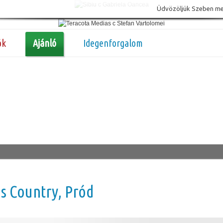
Üdvözöljük Szeben megy
ók
Ajánló
Idegenforgalom
s Country, Pród