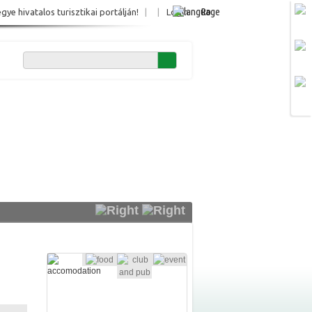
Ro
e hivatalos turisztikai portálján!
|
|
Login