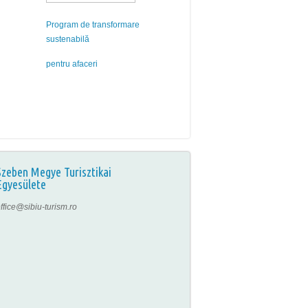
Program de transformare
sustenabilă
pentru afaceri
Szeben Megye Turisztikai
Egyesülete
ffice@sibiu-turism.ro