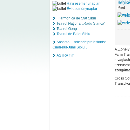
Helyis
Havi eseménynaptár
Prod
Évi eseménynaptár
Filarmonica de Stat Sibiu
Teatrul Naţional „Radu Stanca”
Teatrul Gong
Teatrul de Balet Sibiu
Ansamblul folcloric profesionist
Cindrelul-Junii Sibiului
A „Lonely
Farm Tran
ASTRA film
lovaglásh
szervezhe
szolgáltat
Cross Cou
Transylv