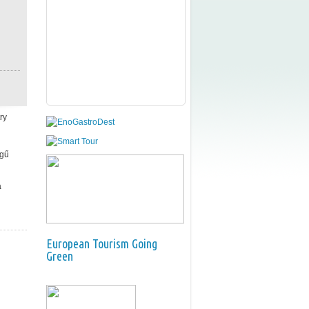
ry
égű
a
European Tourism Going
Green