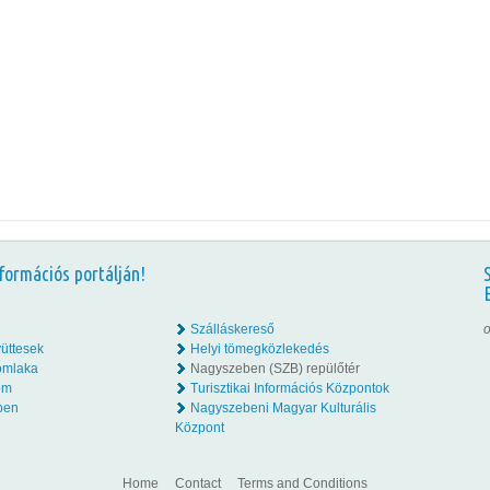
formációs portálján!
Szálláskereső
o
üttesek
Helyi tömegközlekedés
omlaka
Nagyszeben (SZB) repülőtér
lom
Turisztikai Információs Központok
ben
Nagyszebeni Magyar Kulturális
Központ
Home
Contact
Terms and Conditions