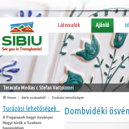
Látnivalók
Ajánló
I
Teracota Medias c Stefan Vartolomei
Home
|
Aktív szabadidő
|
Turázási lehetőségek
Turázási lehetőségek
Dombvidéki ösvé
A Fogarasok hegyi ösvényei
Hegyi túrák a Szebeni
havasokban