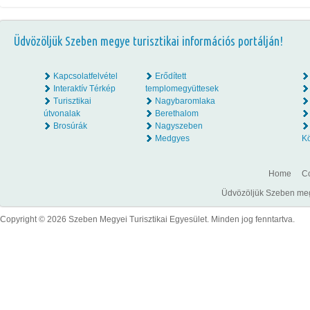
Üdvözöljük Szeben megye turisztikai információs portálján!
Kapcsolatfelvétel
Erődített
Interaktív Térkép
templomegyüttesek
Turisztikai
Nagybaromlaka
útvonalak
Berethalom
Brosúrák
Nagyszeben
Medgyes
K
Home
Co
Üdvözöljük Szeben megye
Copyright © 2026 Szeben Megyei Turisztikai Egyesület. Minden jog fenntartva.