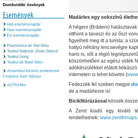
Dombvidéki ösvények
Események
Madárles egy sokszínű élethe
Heti eseménynaptár
A hégeni (Brădeni) halásztava
Havi eseménynaptár
otthont a tavaszi és az őszi von
Évi eseménynaptár
figyelheti meg itt a turista: a 
Filarmonica de Stat Sibiu
hattyú néhány lencsevégre kapha
Teatrul Naţional „Radu Stanca”
haris is, sőt a régió legnépsze
Teatrul Gong
köszönhetően az egész vidék Na
Teatrul de Balet Sibiu
adókészülékkel elátott békászó
Ansamblul folcloric profesionist
interneten is lehet követni (
www.
Cindrelul-Junii Sibiului
Fedezzék fel szeben megye
do
ASTRA film
de a madárlesre is!
Biciklitúrázással
kössék össze 
A Zenit kiadó egy kiváló té
rendelhetnek:
www.zenithmaps.