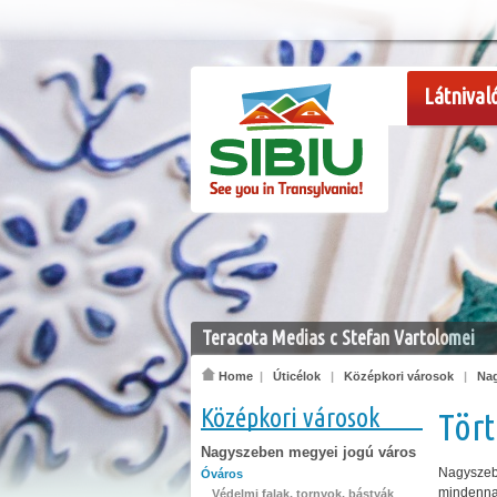
Látnival
Teracota Medias c Stefan Vartolomei
Home
|
Úticélok
|
Középkori városok
|
Nag
Középkori városok
Tört
Nagyszeben megyei jogú város
Nagyszeb
Óváros
mindenna
Védelmi falak, tornyok, bástyák