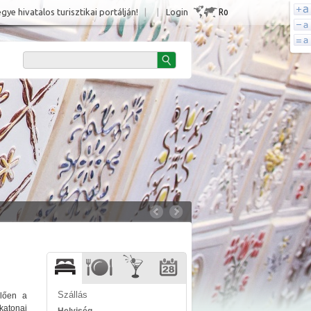
Ro
e hivatalos turisztikai portálján!
|
|
Login
Szállás
elően a
katonai