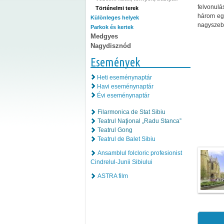
felvonulá
Történelmi terek
három egy
Különleges helyek
nagyszebe
Parkok és kertek
Medgyes
Nagydisznód
Események
Heti eseménynaptár
Havi eseménynaptár
Évi eseménynaptár
Filarmonica de Stat Sibiu
Teatrul Naţional „Radu Stanca”
Teatrul Gong
Teatrul de Balet Sibiu
Ansamblul folcloric profesionist
Cindrelul-Junii Sibiului
ASTRA film