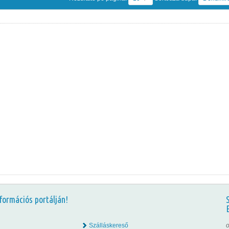
formációs portálján!
Szálláskereső
o