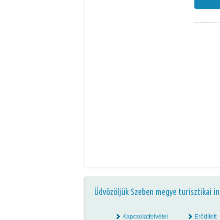
Üdvözöljük Szeben megye turisztikai in
Kapcsolatfelvétel
Erődített