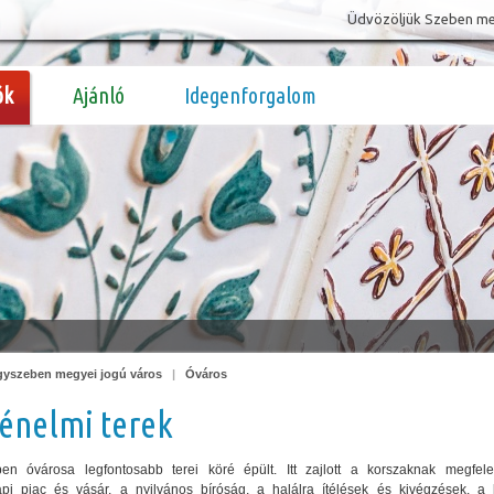
Üdvözöljük Szeben megy
ók
Ajánló
Idegenforgalom
yszeben megyei jogú város
|
Óváros
énelmi terek
en óvárosa legfontosabb terei köré épült. Itt zajlott a korszaknak megfel
pi piac és vásár, a nyilvános bíróság, a halálra ítélések és kivégzések, a 