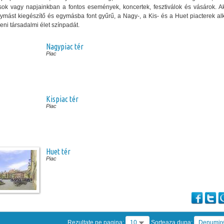
sok vagy napjainkban a fontos események, koncertek, fesztiválok és vásárok. A
mást kiegészítő és egymásba font gyűrű, a Nagy-, a Kis- és a Huet piacterek alk
ni társadalmi élet színpadát.
Nagypiac tér
Piac
Kispiac tér
Piac
Huet tér
Piac
Rezultate pe pagina:
10
Sorteaza dupa:
Denumir