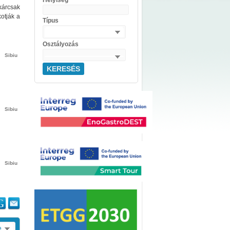
Helyiség
kárcsak
otják a
Típus
Osztályozás
Sibiu
KERESÉS
Sibiu
Sibiu
e