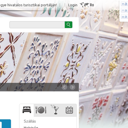
Ro
e hivatalos turisztikai portálján!
|
|
Login
Szállás