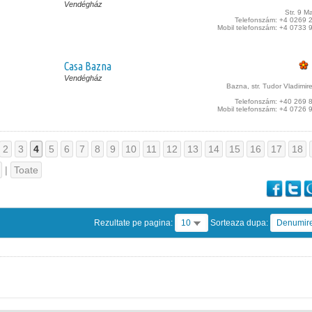
Vendégház
Str. 9 Ma
Telefonszám: +4 0269 
Mobil telefonszám: +4 0733 
Casa Bazna
Vendégház
Bazna, str. Tudor Vladimire
Telefonszám: +40 269 
Mobil telefonszám: +4 0726 
2
3
4
5
6
7
8
9
10
11
12
13
14
15
16
17
18
|
Toate
Rezultate pe pagina:
10
Sorteaza dupa:
Denumir