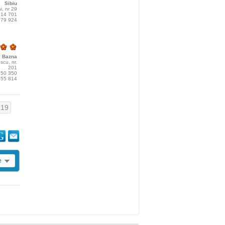
Sibiu
i, nr 29
214 701
979 924
Bazna
scu, nr.
201
850 350
955 814
19
e