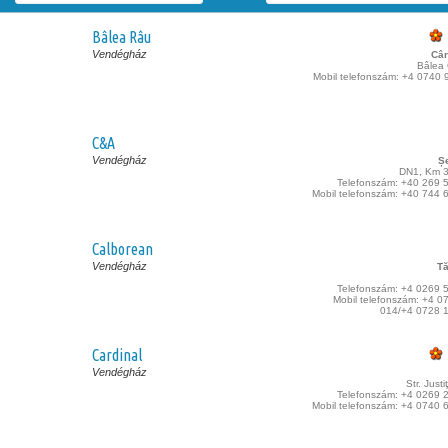
Bâlea Râu
Vendégház
Câr
Bâlea 
Mobil telefonszám: +4 0740 
C&A
Vendégház
Ș
DN1, Km 
Telefonszám: +40 269 
Mobil telefonszám: +40 744 
Calborean
Vendégház
T
Telefonszám: +4 0269 
Mobil telefonszám: +4 0
014/+4 0728 
Cardinal
Vendégház
Str. Justiţ
Telefonszám: +4 0269 
Mobil telefonszám: +4 0740 