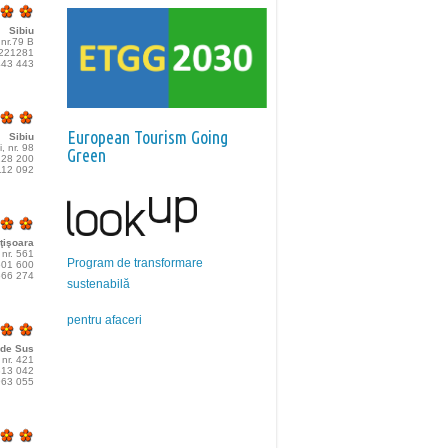
Sibiu
 nr.79 B
 221281
443 443
European Tourism Going
Sibiu
, nr. 98
Green
228 200
112 092
ţişoara
, nr. 561
Program de transformare
601 600
666 274
sustenabilă
pentru afaceri
 de Sus
nr. 421
313 042
963 055