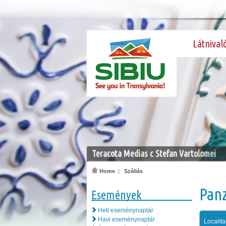
Látnival
Teracota Medias c Stefan Vartolomei
Home
|
Szállás
Pan
Események
Heti eseménynaptár
Havi eseménynaptár
Localita