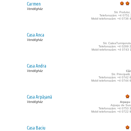
Carmen
Vendégház
Str. Podului,
Telefonszám: +4 0751
Mobil telefonszám: +4 0736 
Casa Anca
Vendégház
Str. CaleaTurnişorului
Telefonszám: +4 0269 
Mobil telefonszám: +4 0743 
Casa Andra
Vendégház
Câr
Str. Principală
Telefonszám: +4 0742 
Mobil telefonszám: +4 0744 
Casa Arpășană
Vendégház
Arpaşu
Arpașu de Sus 
Telefonszám: +4 0753 
Mobil telefonszám: +4 0722 
Casa Baciu