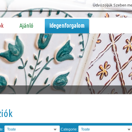
Üdvözöljük Szeben megy
ók
Ajánló
Idegenforgalom
ziók
te:
Toate
Categorie:
Toate