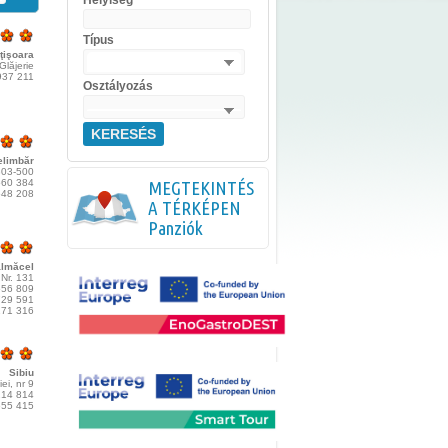
Helyiség
Típus
ţişoara
Glăjerie
937 211
Osztályozás
KERESÉS
elimbăr
303-500
560 384
MEGTEKINTÉS
648 208
A TÉRKÉPEN
Panziók
ălmăcel
Nr. 131
556 809
729 591
171 316
Sibiu
iei, nr 9
214 814
655 415