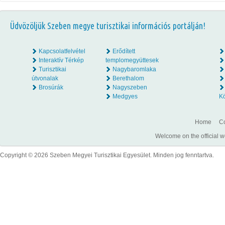
Üdvözöljük Szeben megye turisztikai információs portálján!
Kapcsolatfelvétel
Erődített
Interaktív Térkép
templomegyüttesek
Turisztikai
Nagybaromlaka
útvonalak
Berethalom
Brosúrák
Nagyszeben
Medgyes
K
Home
Co
Welcome on the official w
Copyright © 2026 Szeben Megyei Turisztikai Egyesület. Minden jog fenntartva.