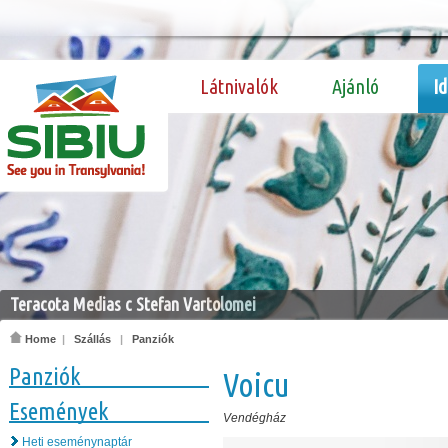
Látnivalók
Ajánló
I
Teracota Medias c Stefan Vartolomei
Home
|
Szállás
|
Panziók
Panziók
Voicu
Események
Vendégház
Heti eseménynaptár