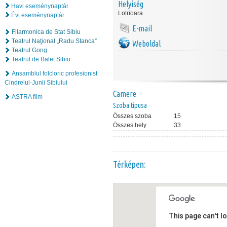
Helyiség
Havi eseménynaptár
Lotrioara
Évi eseménynaptár
E-mail
Filarmonica de Stat Sibiu
Teatrul Naţional „Radu Stanca”
Weboldal
Teatrul Gong
Teatrul de Balet Sibiu
Ansamblul folcloric profesionist
Cindrelul-Junii Sibiului
Camere
ASTRA film
Szoba típusa
Összes szoba
15
Összes hely
33
Térképen:
This page can't l