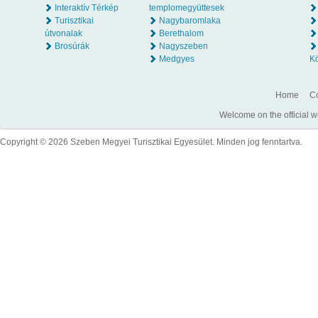
Interaktív Térkép
templomegyüttesek
Turisztikai
Nagybaromlaka
útvonalak
Berethalom
Brosúrák
Nagyszeben
Medgyes
K
Home
Co
Welcome on the official w
Copyright © 2026 Szeben Megyei Turisztikai Egyesület. Minden jog fenntartva.