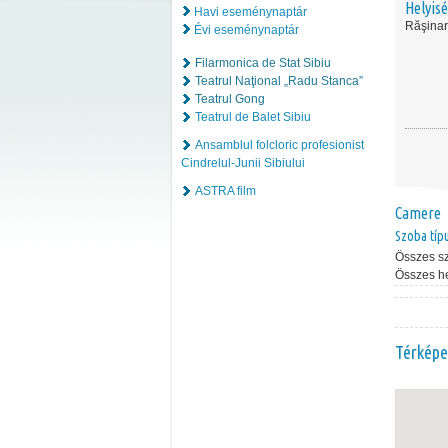
Helyis
Havi eseménynaptár
Răşinar
Évi eseménynaptár
Filarmonica de Stat Sibiu
Teatrul Naţional „Radu Stanca”
Teatrul Gong
Teatrul de Balet Sibiu
Ansamblul folcloric profesionist
Cindrelul-Junii Sibiului
ASTRA film
Camere
Szoba típ
Összes s
Összes h
Térképe