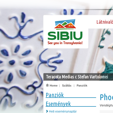
Látnival
Teracota Medias c Stefan Vartolomei
Home
|
Szállás
|
Panziók
Panziók
Pho
Események
Vendégh
Heti eseménynaptár