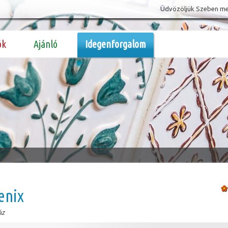
Üdvözöljük Szeben megy
ók
Ajánló
Idegenforgalom
enix
áz