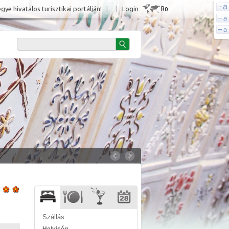
Ro
e hivatalos turisztikai portálján!
|
|
Login
Szállás