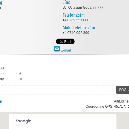
ég
Cím:
i
Str. Octavian Goga, nr 777
Telefonszám:
+4 0269 557 000
Mobil telefonszám:
+4 0740 092 399
E-mail
usa
zoba
5
ely
10
FOGL
n:
Altitudin
Coordonate GPS: 45.71 N, 