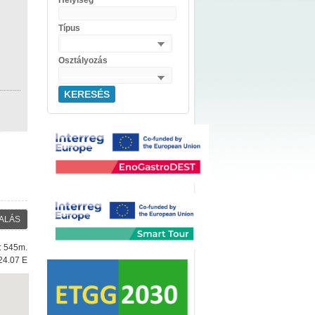
Helyiség
Típus
Osztályozás
KERESÉS
ALÁS
e: 545m.
24.07 E