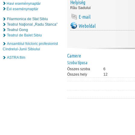
Helyiség
Havi eseménynaptár
Râu Sadului
Évi eseménynaptár
E-mail
Filarmonica de Stat Sibiu
Teatrul Naţional „Radu Stanca”
Weboldal
Teatrul Gong
Teatrul de Balet Sibiu
Ansamblul folcloric profesionist
Cindrelul-Junii Sibiului
Camere
ASTRA film
Szoba típusa
Összes szoba
6
Összes hely
12