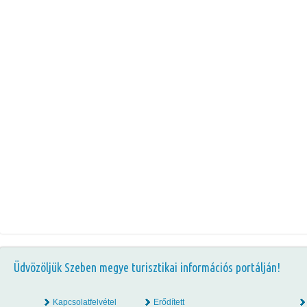
Üdvözöljük Szeben megye turisztikai információs portálján!
Kapcsolatfelvétel
Erődített