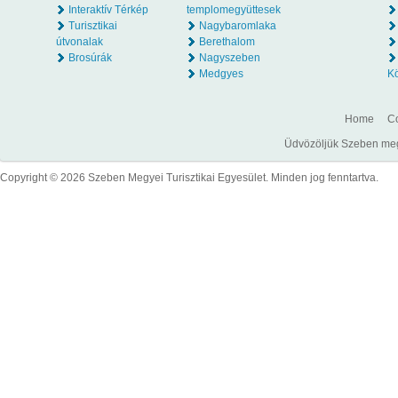
Interaktív Térkép
templomegyüttesek
Turisztikai
Nagybaromlaka
útvonalak
Berethalom
Brosúrák
Nagyszeben
Medgyes
K
Home
Co
Üdvözöljük Szeben megye
Copyright © 2026 Szeben Megyei Turisztikai Egyesület. Minden jog fenntartva.