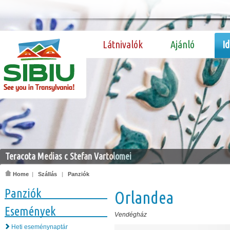
Látnivalók
Ajánló
I
Teracota Medias c Stefan Vartolomei
Home
|
Szállás
|
Panziók
Panziók
Orlandea
Események
Vendégház
Heti eseménynaptár