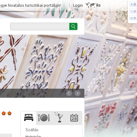
Ro
e hivatalos turisztikai portálján!
|
|
Login
Szállás