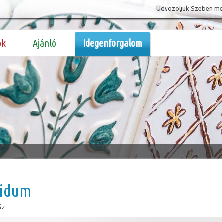
Üdvözöljük Szeben megy
ók
Ajánló
Idegenforgalom
idum
áz