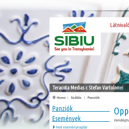
Látnival
Teracota Medias c Stefan Vartolomei
Home
|
Szállás
|
Panziók
Panziók
Opp
Események
Vendégh
Heti eseménynaptár