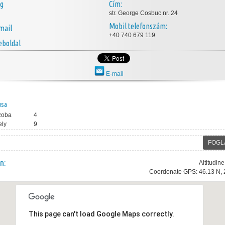
ég
Cím:
str. George Cosbuc nr. 24
Mobil telefonszám:
mail
+40 740 679 119
boldal
E-mail
usa
zoba
4
ely
9
FOGL
n:
Altitudin
Coordonate GPS: 46.13 N, 
This page can't load Google Maps correctly.