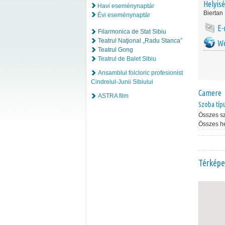
Helyis
Havi eseménynaptár
Biertan
Évi eseménynaptár
E-
Filarmonica de Stat Sibiu
Teatrul Naţional „Radu Stanca”
We
Teatrul Gong
Teatrul de Balet Sibiu
Ansamblul folcloric profesionist
Cindrelul-Junii Sibiului
Camere
ASTRA film
Szoba típ
Összes s
Összes h
Térképe