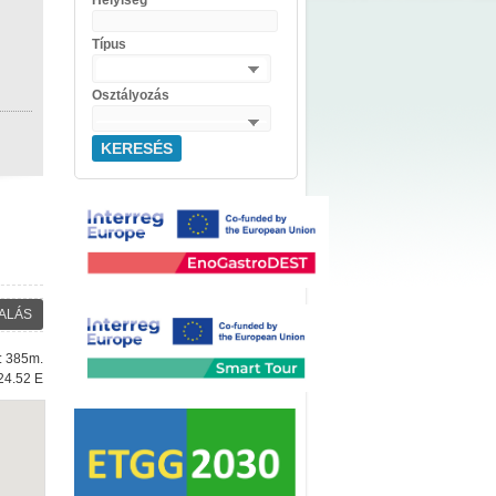
Helyiség
Típus
Osztályozás
KERESÉS
ALÁS
e: 385m.
24.52 E