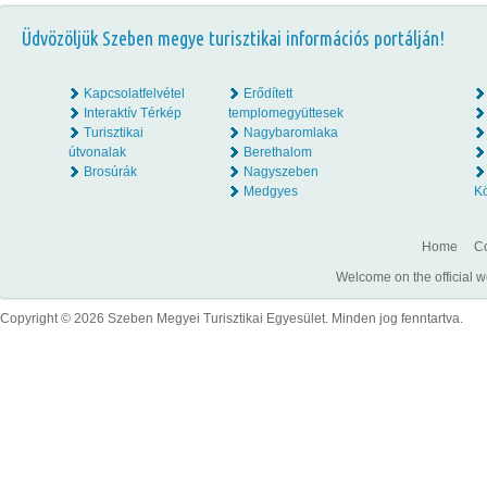
Üdvözöljük Szeben megye turisztikai információs portálján!
Kapcsolatfelvétel
Erődített
Interaktív Térkép
templomegyüttesek
Turisztikai
Nagybaromlaka
útvonalak
Berethalom
Brosúrák
Nagyszeben
Medgyes
K
Home
Co
Welcome on the official w
Copyright © 2026 Szeben Megyei Turisztikai Egyesület. Minden jog fenntartva.