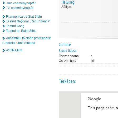
Helyiség
Havi eseménynaptár
Sălişte
Évi eseménynaptár
Filarmonica de Stat Sibiu
Teatrul Naţional „Radu Stanca”
Teatrul Gong
Teatrul de Balet Sibiu
Ansamblul folcloric profesionist
Cindrelul-Junii Sibiului
Camere
ASTRA film
Szoba típusa
Összes szoba
7
Összes hely
16
Térképen:
This page can't l