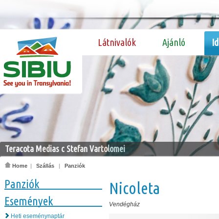
Látnivalók
Ajánló
I
Teracota Medias c Stefan Vartolomei
Home
|
Szállás
|
Panziók
Panziók
Nicoleta
Események
Vendégház
Heti eseménynaptár