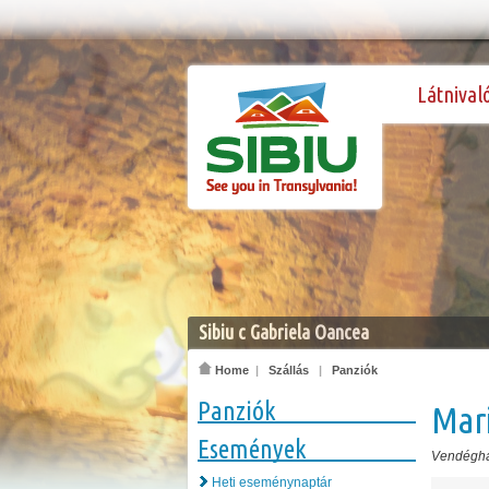
Látnival
Sibiu c Gabriela Oancea
Home
|
Szállás
|
Panziók
Panziók
Mar
Események
Vendégh
Heti eseménynaptár