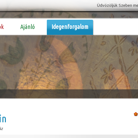
Üdvözöljük Szeben megy
ók
Ajánló
Idegenforgalom
in
áz