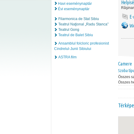
Helyis
Havi eseménynaptár
Răşinar
Évi eseménynaptár
E-
Filarmonica de Stat Sibiu
Teatrul Naţional „Radu Stanca”
We
Teatrul Gong
Teatrul de Balet Sibiu
Ansamblul folcloric profesionist
Cindrelul-Junii Sibiului
ASTRA film
Camere
Szoba típ
Összes s
Összes h
Térképe