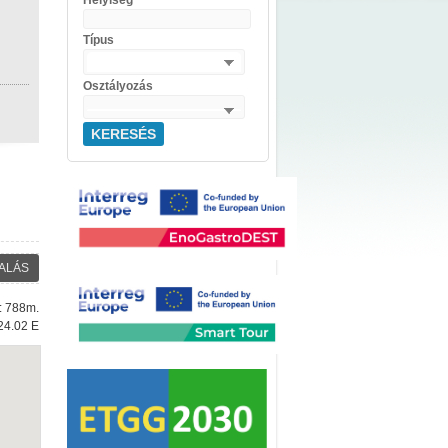
Helyiség
Típus
Osztályozás
KERESÉS
ALÁS
e: 788m.
24.02 E