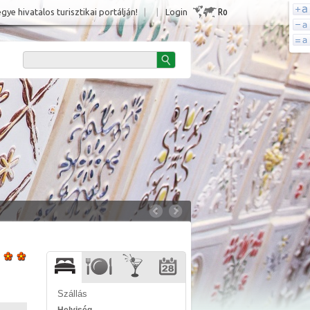
Ro
e hivatalos turisztikai portálján!
|
|
Login
Szállás