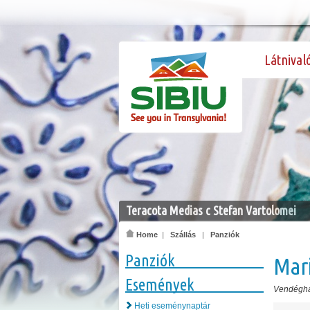
Látnival
Teracota Medias c Stefan Vartolomei
Home
|
Szállás
|
Panziók
Panziók
Mar
Események
Vendégh
Heti eseménynaptár