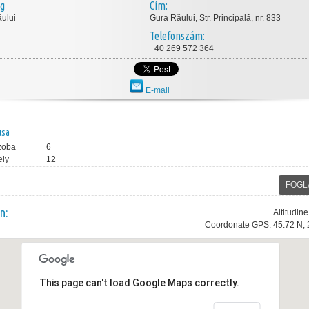
ég
Cím:
ului
Gura Râului, Str. Principală, nr. 833
Telefonszám:
+40 269 572 364
E-mail
usa
zoba
6
ely
12
FOGL
n:
Altitudin
Coordonate GPS: 45.72 N, 
This page can't load Google Maps correctly.