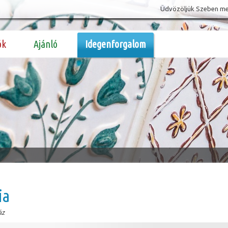
Üdvözöljük Szeben megy
ók
Ajánló
Idegenforgalom
ia
áz