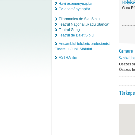
Helyis
Havi eseménynaptár
Gura Râ
Évi eseménynaptár
Filarmonica de Stat Sibiu
Teatrul Naţional „Radu Stanca”
Teatrul Gong
Teatrul de Balet Sibiu
Ansamblul folcloric profesionist
Cindrelul-Junii Sibiului
Camere
ASTRA film
Szoba típ
Összes s
Összes h
Térképe