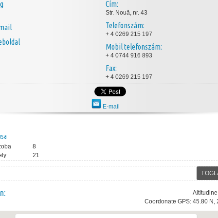
ég
Cím:
Str. Nouă, nr. 43
Telefonszám:
mail
+ 4 0269 215 197
boldal
Mobil telefonszám:
+ 4 0744 916 893
Fax:
+ 4 0269 215 197
E-mail
usa
zoba
8
ely
21
FOGL
n:
Altitudin
Coordonate GPS: 45.80 N, 