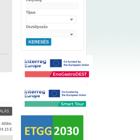
Helyiség
Típus
Osztályozás
KERESÉS
ALÁS
e: 409m.
24.15 E