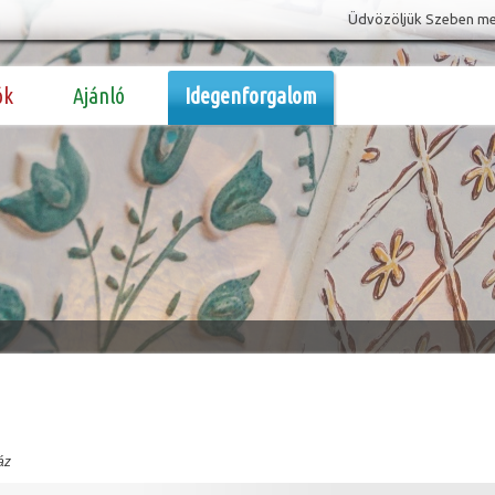
Üdvözöljük Szeben megy
ók
Ajánló
Idegenforgalom
áz