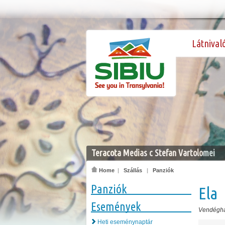
Látnival
Teracota Medias c Stefan Vartolomei
Home
|
Szállás
|
Panziók
Panziók
Ela
Események
Vendégh
Heti eseménynaptár