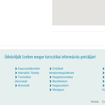
Üdvözöljük Szeben megye turisztikai információs portálján!
Kapcsolatfelvétel
Erődített
Interaktív Térkép
templomegyüttesek
Turisztikai
Nagybaromlaka
útvonalak
Berethalom
Brosúrák
Nagyszeben
Medgyes
K
Home
Co