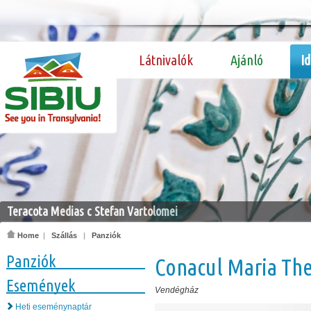
Látnivalók
Ajánló
I
Teracota Medias c Stefan Vartolomei
Home
|
Szállás
|
Panziók
Panziók
Conacul Maria Th
Események
Vendégház
Heti eseménynaptár