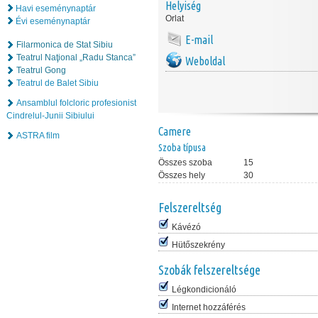
Helyiség
Havi eseménynaptár
Orlat
Évi eseménynaptár
E-mail
Filarmonica de Stat Sibiu
Teatrul Naţional „Radu Stanca”
Weboldal
Teatrul Gong
Teatrul de Balet Sibiu
Ansamblul folcloric profesionist
Cindrelul-Junii Sibiului
Camere
ASTRA film
Szoba típusa
Összes szoba
15
Összes hely
30
Felszereltség
Kávézó
Hütőszekrény
Szobák felszereltsége
Légkondicionáló
Internet hozzáférés