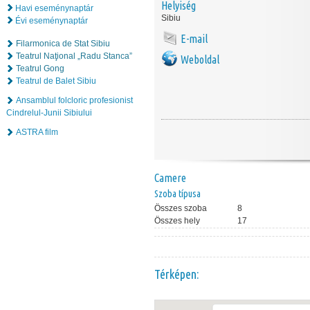
Helyiség
Havi eseménynaptár
Sibiu
Évi eseménynaptár
E-mail
Filarmonica de Stat Sibiu
Teatrul Naţional „Radu Stanca”
Weboldal
Teatrul Gong
Teatrul de Balet Sibiu
Ansamblul folcloric profesionist
Cindrelul-Junii Sibiului
ASTRA film
Camere
Szoba típusa
Összes szoba
8
Összes hely
17
Térképen: