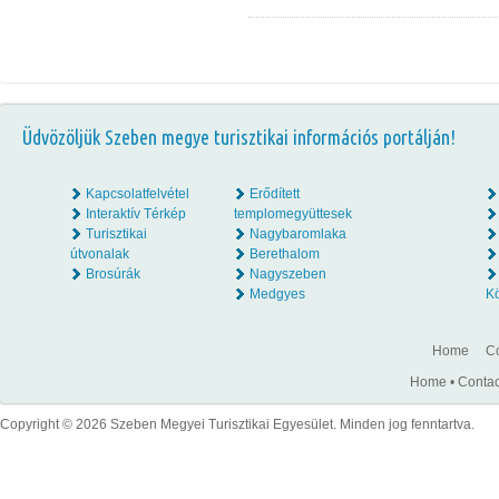
Üdvözöljük Szeben megye turisztikai információs portálján!
Kapcsolatfelvétel
Erődített
Interaktív Térkép
templomegyüttesek
Turisztikai
Nagybaromlaka
útvonalak
Berethalom
Brosúrák
Nagyszeben
Medgyes
K
Home
Co
Home
•
Contac
Copyright © 2026 Szeben Megyei Turisztikai Egyesület. Minden jog fenntartva.