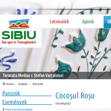
Látnivalók
Ajánló
I
Teracota Medias c Stefan Vartolomei
Home
|
Szállás
|
Panziók
Panziók
Cocoșul Roșu
Események
Vendégház
Heti eseménynaptár