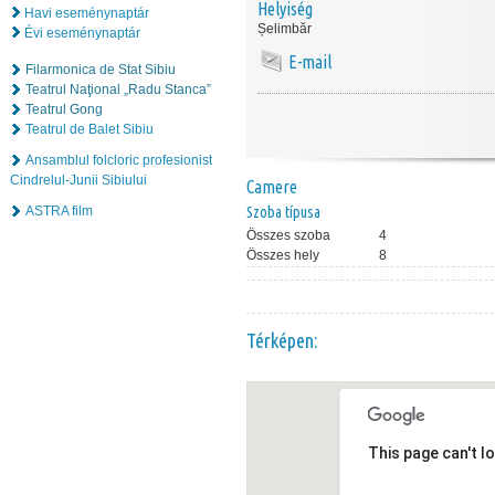
Helyiség
Havi eseménynaptár
Șelimbăr
Évi eseménynaptár
E-mail
Filarmonica de Stat Sibiu
Teatrul Naţional „Radu Stanca”
Teatrul Gong
Teatrul de Balet Sibiu
Ansamblul folcloric profesionist
Cindrelul-Junii Sibiului
Camere
ASTRA film
Szoba típusa
Összes szoba
4
Összes hely
8
Térképen:
This page can't l