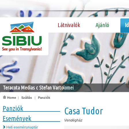
Látnivalók
Ajánló
I
Teracota Medias c Stefan Vartolomei
Home
|
Szállás
|
Panziók
Panziók
Casa Tudor
Események
Vendégház
Heti eseménynaptár