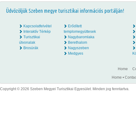
Üdvözöljük Szeben megye turisztikai információs portálján!
Kapcsolatfelvétel
Erődített
Interaktív Térkép
templomegyüttesek
Turisztikai
Nagybaromlaka
útvonalak
Berethalom
Brosúrák
Nagyszeben
Medgyes
K
Home
Co
Home
•
Contac
Copyright © 2026 Szeben Megyei Turisztikai Egyesület. Minden jog fenntartva.