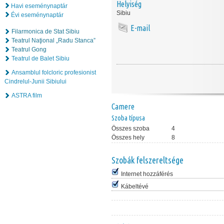
Helyiség
Havi eseménynaptár
Sibiu
Évi eseménynaptár
E-mail
Filarmonica de Stat Sibiu
Teatrul Naţional „Radu Stanca”
Teatrul Gong
Teatrul de Balet Sibiu
Ansamblul folcloric profesionist
Cindrelul-Junii Sibiului
ASTRA film
Camere
Szoba típusa
Összes szoba
4
Összes hely
8
Szobák felszereltsége
Internet hozzáférés
Kábeltévé