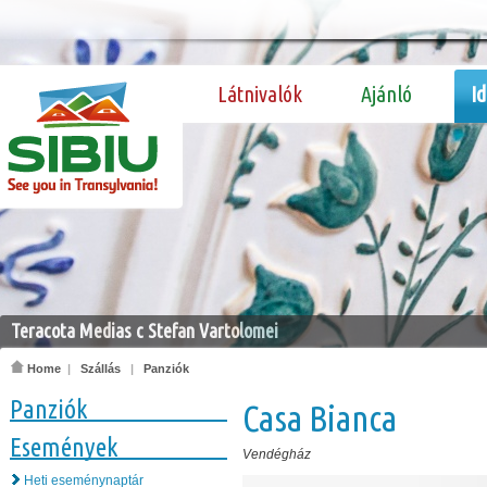
Látnivalók
Ajánló
I
Teracota Medias c Stefan Vartolomei
Home
|
Szállás
|
Panziók
Panziók
Casa Bianca
Események
Vendégház
Heti eseménynaptár