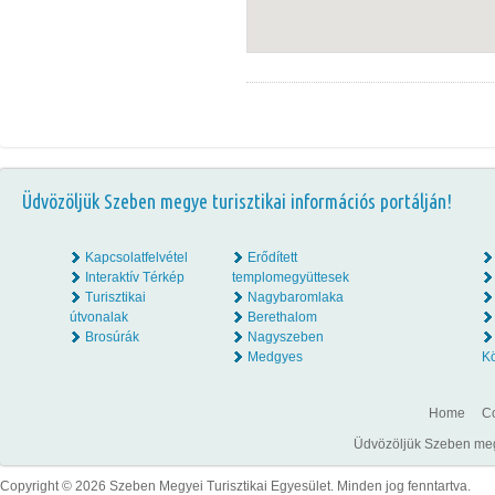
Üdvözöljük Szeben megye turisztikai információs portálján!
Kapcsolatfelvétel
Erődített
Interaktív Térkép
templomegyüttesek
Turisztikai
Nagybaromlaka
útvonalak
Berethalom
Brosúrák
Nagyszeben
Medgyes
K
Home
Co
Üdvözöljük Szeben megye
Copyright © 2026 Szeben Megyei Turisztikai Egyesület. Minden jog fenntartva.