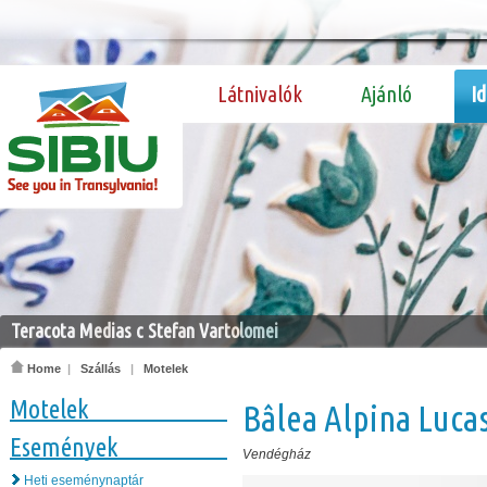
Látnivalók
Ajánló
I
Teracota Medias c Stefan Vartolomei
Home
|
Szállás
|
Motelek
Motelek
Bâlea Alpina Luca
Események
Vendégház
Heti eseménynaptár