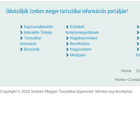
Üdvözöljük Szeben megye turisztikai információs portálján!
Kapcsolatfelvétel
Erődített
Interaktív Térkép
templomegyüttesek
Turisztikai
Nagybaromlaka
útvonalak
Berethalom
Brosúrák
Nagyszeben
Medgyes
K
Home
Co
Home
•
Contac
Copyright © 2026 Szeben Megyei Turisztikai Egyesület. Minden jog fenntartva.