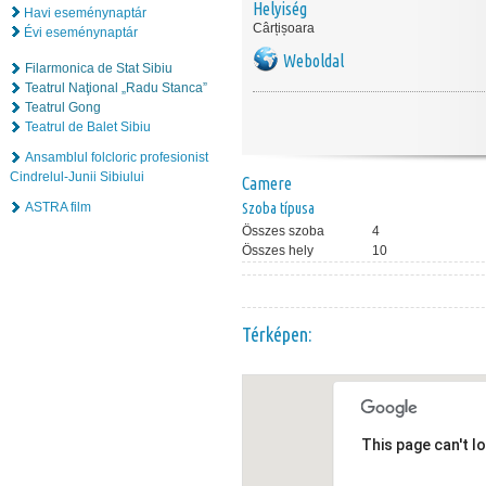
Helyiség
Havi eseménynaptár
Cârțișoara
Évi eseménynaptár
Weboldal
Filarmonica de Stat Sibiu
Teatrul Naţional „Radu Stanca”
Teatrul Gong
Teatrul de Balet Sibiu
Ansamblul folcloric profesionist
Cindrelul-Junii Sibiului
Camere
ASTRA film
Szoba típusa
Összes szoba
4
Összes hely
10
Térképen:
This page can't l