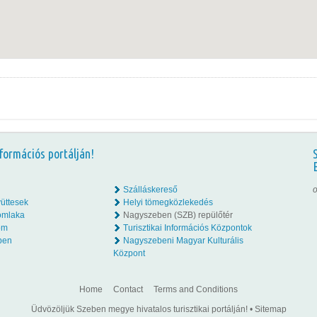
formációs portálján!
Szálláskereső
o
üttesek
Helyi tömegközlekedés
omlaka
Nagyszeben (SZB) repülőtér
lom
Turisztikai Információs Központok
ben
Nagyszebeni Magyar Kulturális
Központ
Home
Contact
Terms and Conditions
Üdvözöljük Szeben megye hivatalos turisztikai portálján!
•
Sitemap