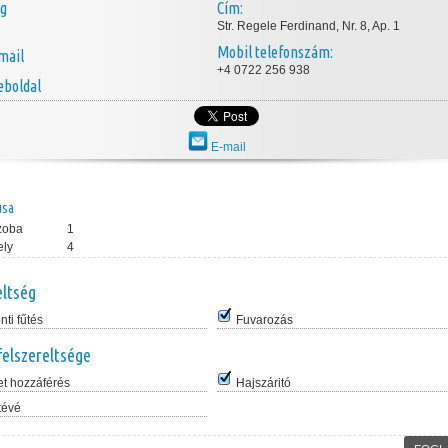
ég
Cím:
Str. Regele Ferdinand, Nr. 8, Ap. 1
Mobil telefonszám:
mail
+4 0722 256 938
boldal
E-mail
usa
zoba
1
ely
4
eltség
ti fűtés
Fuvarozás
felszereltsége
et hozzáférés
Hajszáritó
tévé