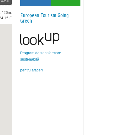
ALÁS
e: 426m.
European Tourism Going
24.15 E
Green
Program de transformare
sustenabilă
pentru afaceri