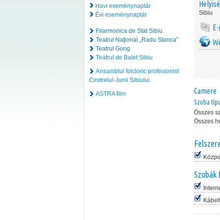
Helyis
Havi eseménynaptár
Sibiu
Évi eseménynaptár
E-
Filarmonica de Stat Sibiu
Teatrul Naţional „Radu Stanca”
We
Teatrul Gong
Teatrul de Balet Sibiu
Ansamblul folcloric profesionist
Cindrelul-Junii Sibiului
Camere
ASTRA film
Szoba típ
Összes s
Összes h
Felszer
Közpon
Szobák 
Intern
Kábel