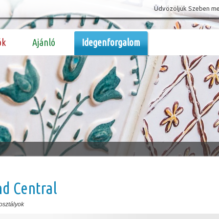
Üdvözöljük Szeben megy
ók
Ajánló
Idegenforgalom
d Central
osztályok