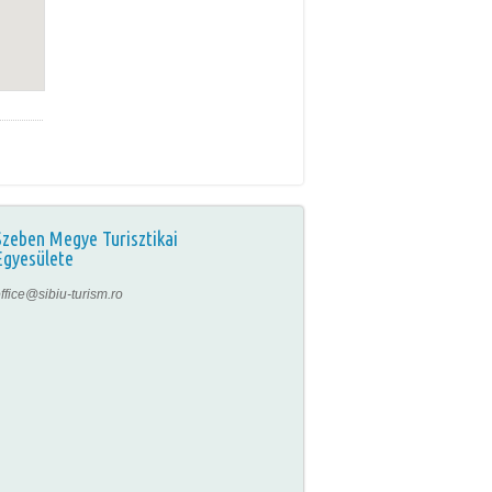
Szeben Megye Turisztikai
Egyesülete
ffice@sibiu-turism.ro