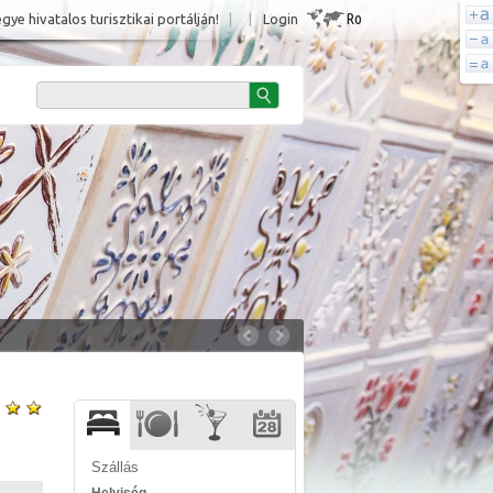
Ro
e hivatalos turisztikai portálján!
|
|
Login
Szállás