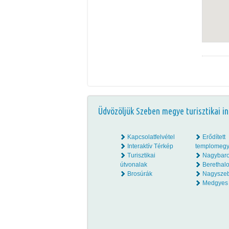
Üdvözöljük Szeben megye turisztikai in
Kapcsolatfelvétel
Erődített
Interaktív Térkép
templomegy
Turisztikai
Nagybar
útvonalak
Beretha
Brosúrák
Nagysze
Medgyes