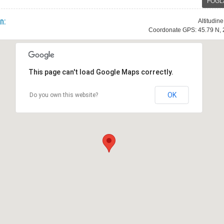
FOGL
n:
Altitudin
Coordonate GPS: 45.79 N, 
This page can't load Google Maps correctly.
OK
Do you own this website?