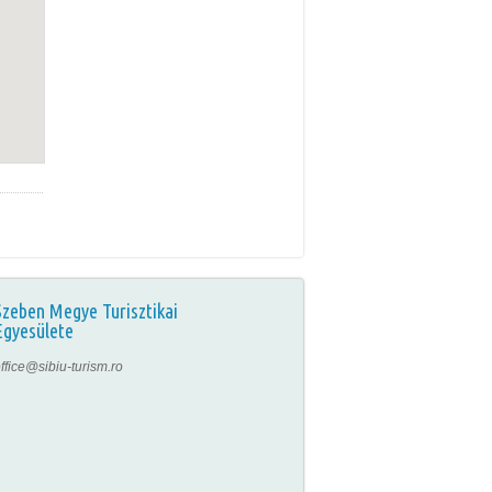
Szeben Megye Turisztikai
Egyesülete
ffice@sibiu-turism.ro