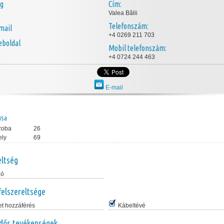
ég
Cím:
Valea Bâlii
Telefonszám:
mail
+4 0269 211 703
boldal
Mobil telefonszám:
+4 0724 244 463
E-mail
usa
zoba
26
ely
69
eltség
ló
felszereltsége
et hozzáférés
Kábeltévé
dős tevékenségek