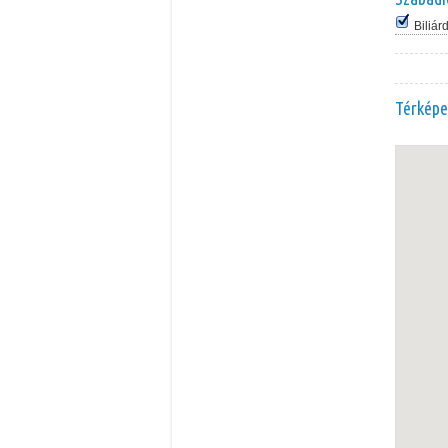
Biliár
Térképe