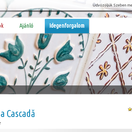
Üdvözöljük Szeben megy
ók
Ajánló
Idegenforgalom
a Cascadă
z