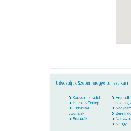
Üdvözöljük Szeben megye turisztikai in
Kapcsolatfelvétel
Erődített
Interaktív Térkép
templomegy
Turisztikai
Nagybar
útvonalak
Beretha
Brosúrák
Nagysze
Medgyes