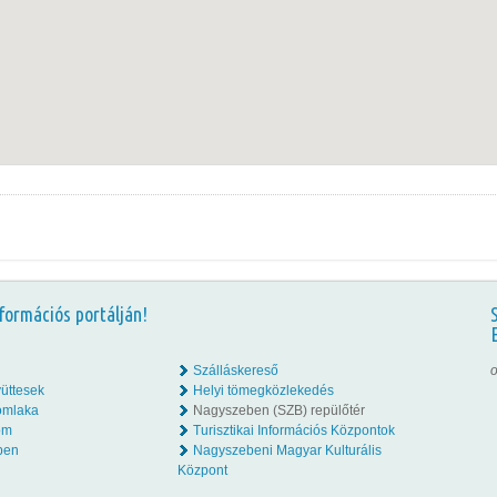
formációs portálján!
Szálláskereső
o
üttesek
Helyi tömegközlekedés
omlaka
Nagyszeben (SZB) repülőtér
lom
Turisztikai Információs Központok
ben
Nagyszebeni Magyar Kulturális
Központ