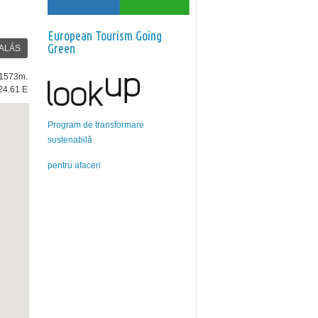
European Tourism Going
Green
ALÁS
: 1573m.
24.61 E
Program de transformare
sustenabilă
pentru afaceri