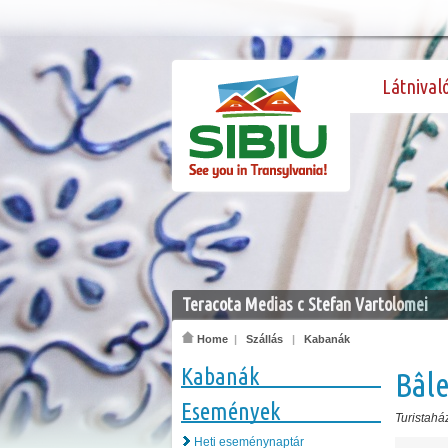
Látnival
Teracota Medias c Stefan Vartolomei
Home
|
Szállás
|
Kabanák
Kabanák
Bâle
Események
Turistahá
Heti eseménynaptár