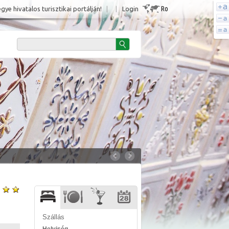
Ro
e hivatalos turisztikai portálján!
|
|
Login
Szállás