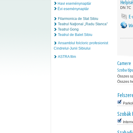
Helyis
Havi eseménynaptár
DN 7C
Évi eseménynaptár
E-
Filarmonica de Stat Sibiu
Teatrul Naţional „Radu Stanca”
We
Teatrul Gong
Teatrul de Balet Sibiu
Ansamblul folcloric profesionist
Cindrelul-Junii Sibiului
ASTRA film
Camere
Szoba típ
Összes s
Összes h
Felszer
Parko
Szobák 
Intern
Szabadi