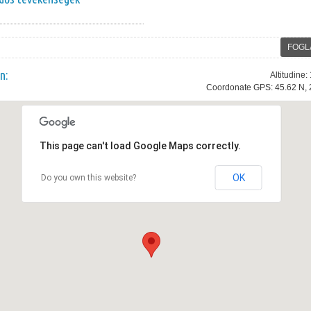
d
FOGL
n:
Altitudine
Coordonate GPS: 45.62 N, 
This page can't load Google Maps correctly.
OK
Do you own this website?