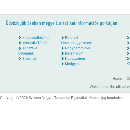
Üdvözöljük Szeben megye turisztikai információs portálján!
Kapcsolatfelvétel
Erődített
Interaktív Térkép
templomegyüttesek
Turisztikai
Nagybaromlaka
útvonalak
Berethalom
Brosúrák
Nagyszeben
Medgyes
K
Home
Co
Welcome on the official w
Copyright © 2026 Szeben Megyei Turisztikai Egyesület. Minden jog fenntartva.