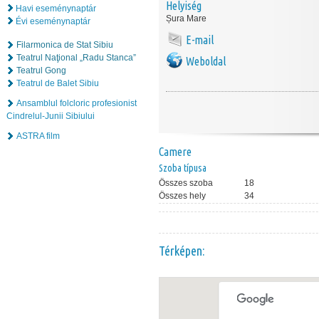
Helyiség
Havi eseménynaptár
Șura Mare
Évi eseménynaptár
E-mail
Filarmonica de Stat Sibiu
Teatrul Naţional „Radu Stanca”
Weboldal
Teatrul Gong
Teatrul de Balet Sibiu
Ansamblul folcloric profesionist
Cindrelul-Junii Sibiului
ASTRA film
Camere
Szoba típusa
Összes szoba
18
Összes hely
34
Térképen: