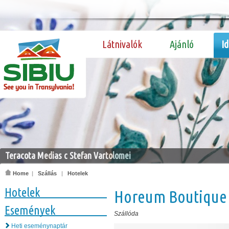
Látnivalók
Ajánló
I
Teracota Medias c Stefan Vartolomei
Home
|
Szállás
|
Hotelek
Hotelek
Horeum Boutique
Események
Szállóda
Heti eseménynaptár