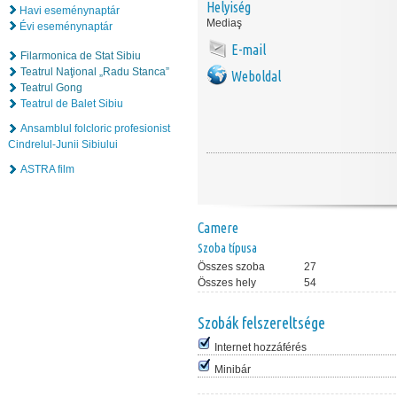
Helyiség
Havi eseménynaptár
Mediaş
Évi eseménynaptár
E-mail
Filarmonica de Stat Sibiu
Teatrul Naţional „Radu Stanca”
Weboldal
Teatrul Gong
Teatrul de Balet Sibiu
Ansamblul folcloric profesionist
Cindrelul-Junii Sibiului
ASTRA film
Camere
Szoba típusa
Összes szoba
27
Összes hely
54
Szobák felszereltsége
Internet hozzáférés
Minibár