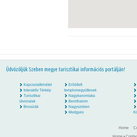
Üdvözöljük Szeben megye turisztikai információs portálján!
Kapcsolatfelvétel
Erődített
Interaktív Térkép
templomegyüttesek
Turisztikai
Nagybaromlaka
útvonalak
Berethalom
Brosúrák
Nagyszeben
Medgyes
K
Home
Co
Home
•
Contac