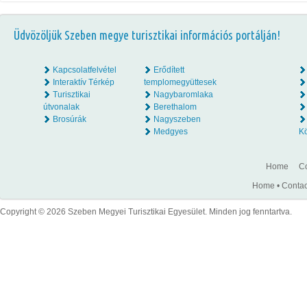
Üdvözöljük Szeben megye turisztikai információs portálján!
Kapcsolatfelvétel
Erődített
Interaktív Térkép
templomegyüttesek
Turisztikai
Nagybaromlaka
útvonalak
Berethalom
Brosúrák
Nagyszeben
Medgyes
K
Home
Co
Home
•
Contac
Copyright © 2026 Szeben Megyei Turisztikai Egyesület. Minden jog fenntartva.