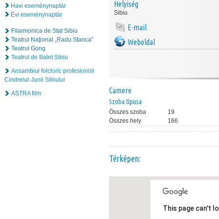
Helyiség
Havi eseménynaptár
Sibiu
Évi eseménynaptár
E-mail
Filarmonica de Stat Sibiu
Teatrul Naţional „Radu Stanca”
Weboldal
Teatrul Gong
Teatrul de Balet Sibiu
Ansamblul folcloric profesionist
Cindrelul-Junii Sibiului
Camere
ASTRA film
Szoba típusa
Összes szoba
19
Összes hely
166
Térképen:
This page can't l