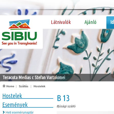
Látnivalók
Ajánló
I
Teracota Medias c Stefan Vartolomei
Home
|
Szállás
|
Hostelek
Hostelek
B 13
Események
Ifjúsági szálló
Heti eseménynaptár