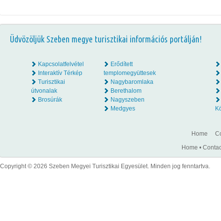
Üdvözöljük Szeben megye turisztikai információs portálján!
Kapcsolatfelvétel
Erődített
Interaktív Térkép
templomegyüttesek
Turisztikai
Nagybaromlaka
útvonalak
Berethalom
Brosúrák
Nagyszeben
Medgyes
K
Home
Co
Home
•
Contac
Copyright © 2026 Szeben Megyei Turisztikai Egyesület. Minden jog fenntartva.