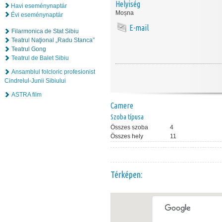
Helyiség
Havi eseménynaptár
Moșna
Évi eseménynaptár
E-mail
Filarmonica de Stat Sibiu
Teatrul Naţional „Radu Stanca”
Teatrul Gong
Teatrul de Balet Sibiu
Ansamblul folcloric profesionist
Cindrelul-Junii Sibiului
ASTRA film
Camere
Szoba típusa
Összes szoba
4
Összes hely
11
Térképen: