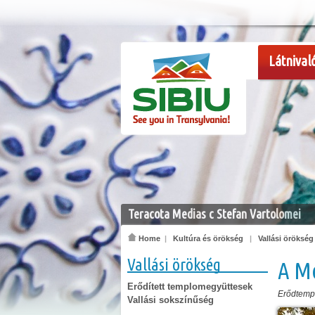
Látnival
Teracota Medias c Stefan Vartolomei
Home
|
Kultúra és örökség
|
Vallási örökség
Vallási örökség
A M
Erődített templomegyüttesek
Erődtem
Vallási sokszínűség