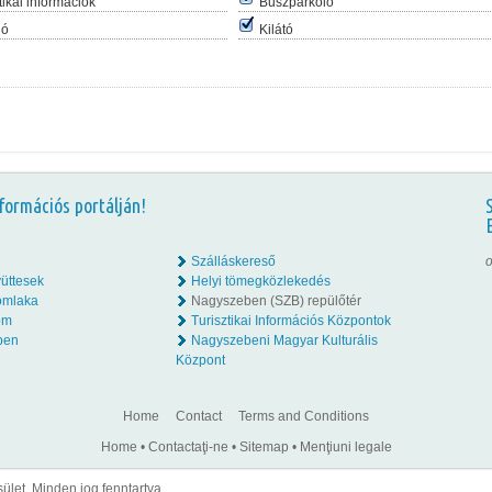
tikai információk
Buszparkoló
ló
Kilátó
formációs portálján!
Szálláskereső
o
üttesek
Helyi tömegközlekedés
omlaka
Nagyszeben (SZB) repülőtér
lom
Turisztikai Információs Központok
ben
Nagyszebeni Magyar Kulturális
Központ
Home
Contact
Terms and Conditions
Home
•
Contactaţi-ne
•
Sitemap
•
Menţiuni legale
let. Minden jog fenntartva.