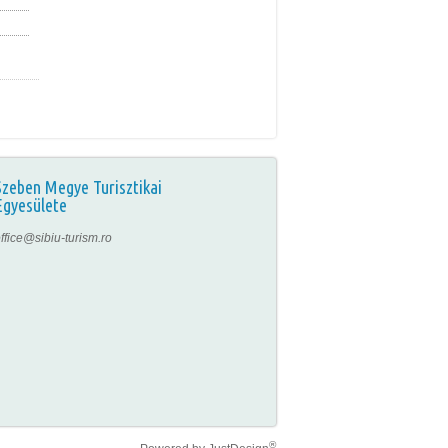
Szeben Megye Turisztikai
Egyesülete
ffice@sibiu-turism.ro
®