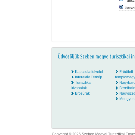
Turisz
Parko
Üdvözöljük Szeben megye turisztikai in
Kapcsolatfelvétel
Erődített
Interaktív Térkép
templomegy
Turisztikai
Nagybar
útvonalak
Beretha
Brosúrák
Nagysze
Medgyes
Copyright © 2026 Szeben Megyei Turisztikai Egyesü