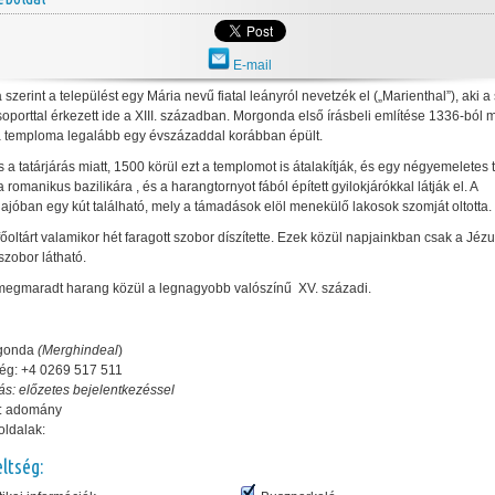
E-mail
szerint a települést egy Mária nevű fiatal leányról nevetzék el („Marienthal”), aki a
soporttal érkezett ide a XIII. században. Morgonda első írásbeli említése 1336-ból 
a temploma legalább egy évszázaddal korábban épült.
s a tatárjárás miatt, 1500 körül ezt a templomot is átalakítják, és egy négyemeletes 
 romanikus bazilikára , és a harangtornyot fából épített gyilokjárókkal látják el. A
jóban egy kút található, mely a támadások elöl menekülő lakosok szomját oltotta.
főoltárt valamikor hét faragott szobor díszítette. Ezek közül napjainkban csak a Jézu
szobor látható.
megmaradt harang közül a legnagyobb valószínű XV. századi.
rgonda
(Merghindeal
)
ég: +4 0269 517 511
tás: előzetes bejelentkezéssel
j: adomány
ldalak:
eltség: