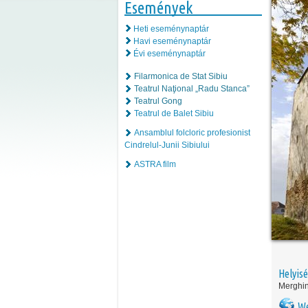
Események
Heti eseménynaptár
Havi eseménynaptár
Évi eseménynaptár
Filarmonica de Stat Sibiu
Teatrul Naţional „Radu Stanca”
Teatrul Gong
Teatrul de Balet Sibiu
Ansamblul folcloric profesionist
Cindrelul-Junii Sibiului
ASTRA film
Helyis
Merghi
We