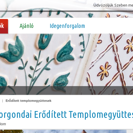
Üdvözöljük Szeben megy
ók
Ajánló
Idegenforgalom
|
Erődített templomegyüttesek
orgondai Erődített Templomegyütte
plom