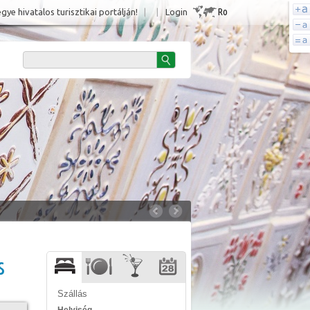
Ro
e hivatalos turisztikai portálján!
|
|
Login
s
Szállás