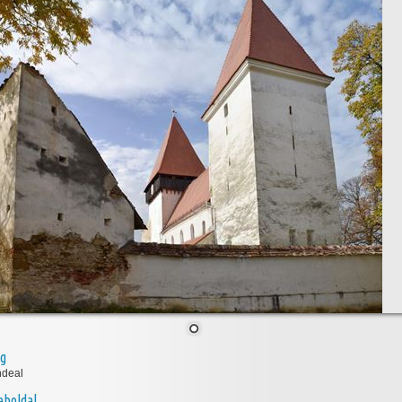
ég
ndeal
boldal