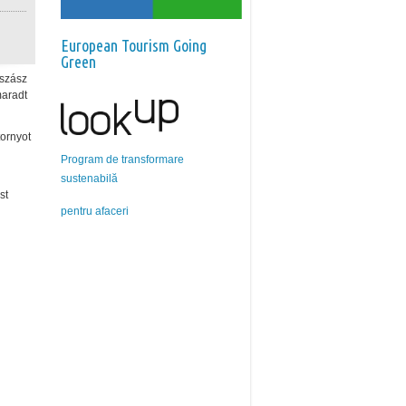
European Tourism Going
Green
 szász
maradt
tornyot
Program de transformare
sustenabilă
st
pentru afaceri