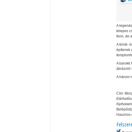
A legenda 
telepes c
fenn, de 
A török- é
építenek a
templomha
A barokk 
ábrázoló 
A három 
Cím: Mo
Elérhetős
Nyitvatar
Belépődí
Hasznos o
Felszer