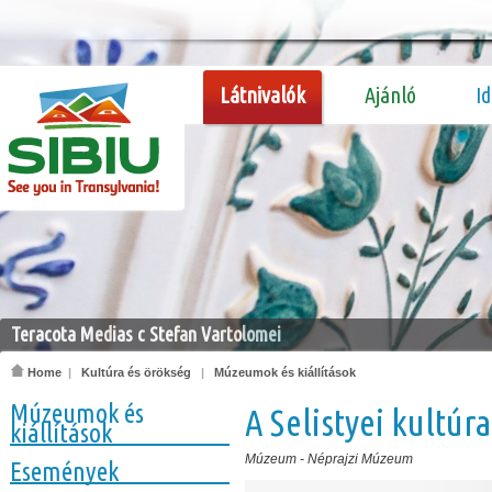
Látnivalók
Ajánló
I
Teracota Medias c Stefan Vartolomei
Home
|
Kultúra és örökség
|
Múzeumok és kiállítások
Múzeumok és
A Selistyei kultú
kiállítások
Múzeum
-
Néprajzi Múzeum
Események