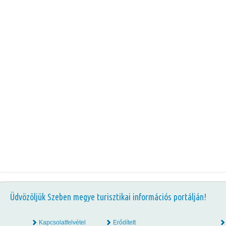
Üdvözöljük Szeben megye turisztikai információs portálján!
Kapcsolatfelvétel
Erődített