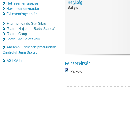
Helyiség
Heti eseménynaptár
Sălişte
Havi eseménynaptár
Évi eseménynaptár
Filarmonica de Stat Sibiu
Teatrul Naţional „Radu Stanca”
Teatrul Gong
Teatrul de Balet Sibiu
Ansamblul folcloric profesionist
Cindrelul-Junii Sibiului
ASTRA film
Felszereltség:
Parkoló