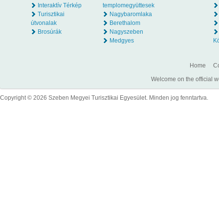
Interaktív Térkép
templomegyüttesek
Turisztikai
Nagybaromlaka
útvonalak
Berethalom
Brosúrák
Nagyszeben
Medgyes
K
Home
Co
Welcome on the official w
Copyright © 2026 Szeben Megyei Turisztikai Egyesület. Minden jog fenntartva.