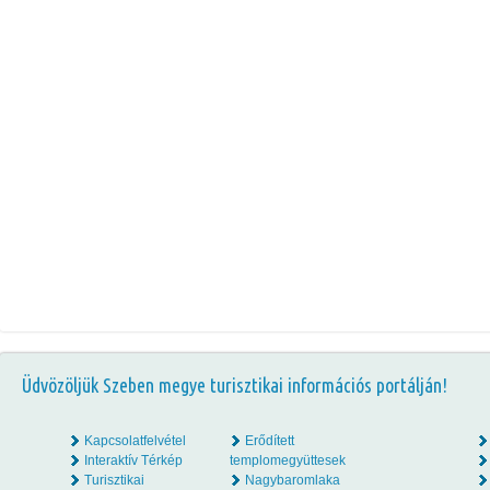
Üdvözöljük Szeben megye turisztikai információs portálján!
Kapcsolatfelvétel
Erődített
Interaktív Térkép
templomegyüttesek
Turisztikai
Nagybaromlaka