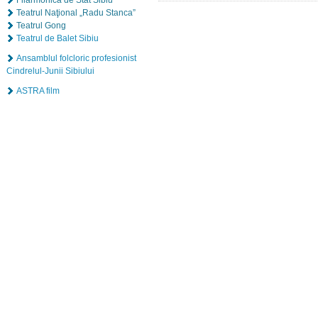
Filarmonica de Stat Sibiu
Teatrul Naţional „Radu Stanca”
Teatrul Gong
Teatrul de Balet Sibiu
Ansamblul folcloric profesionist
Cindrelul-Junii Sibiului
ASTRA film