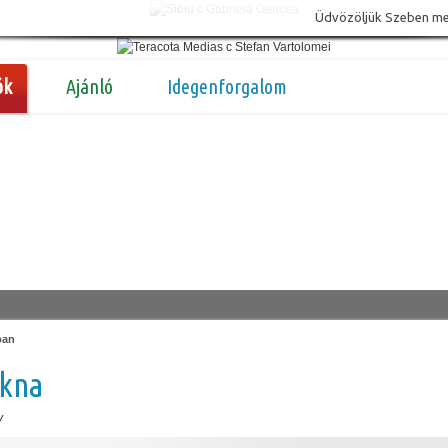
Üdvözöljük Szeben megy
ók
Ajánló
Idegenforgalom
ban
akna
y