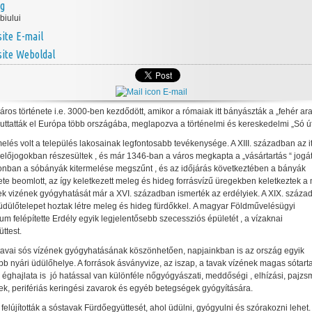
ég
biului
E-mail
Weboldal
E-mail
áros története i.e. 3000-ben kezdődött, amikor a rómaiak itt bányászták a „fehér ara
juttatták el Európa több országába, meglapozva a történelmi és kereskedelmi „Só út
melés volt a település lakosainak legfontosabb tevékenysége. A XIII. században az it
előjogokban részesültek , és már 1346-ban a város megkapta a „vásártartás “ jogát
onban a sóbányák kitermelése megszűnt , és az időjárás következtében a bányák
e beomlott, az így keletkezett meleg és hideg forrásvízű üregekben keletkeztek a
ek vizének gyógyhatását már a XVI. században ismerték az erdélyiek. A XIX. század
üdülőtelepet hoztak létre meleg és hideg fürdőkkel. A magyar Földművelésügyi
ium felépítette Erdély egyik legjelentősebb szecessziós épületét , a vízaknai
ttest.
tavai sós vízének gyógyhatásának köszönhetően, napjainkban is az ország egyik
bb nyári üdülőhelye. A források ásványvize, az iszap, a tavak vízének magas sótart
 éghajlata is jó hatással van különféle nőgyógyászati, meddőségi , elhízási, pajzsm
k, perifériás keringési zavarok és egyéb betegségek gyógyítására.
felújították a sóstavak Fürdőegyüttesét, ahol üdülni, gyógyulni és szórakozni lehet.