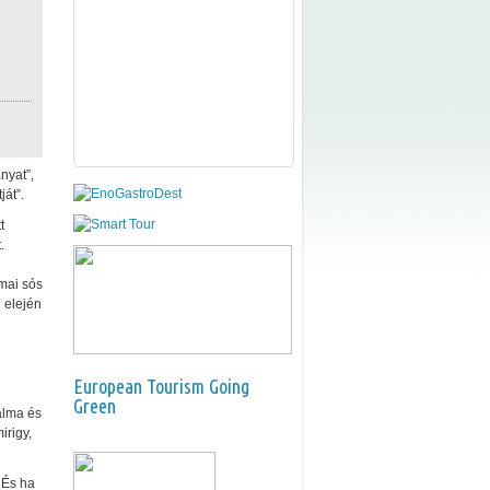
nyat”,
ját”.
t
.
 mai sós
 elején
European Tourism Going
Green
alma és
irigy,
 És ha