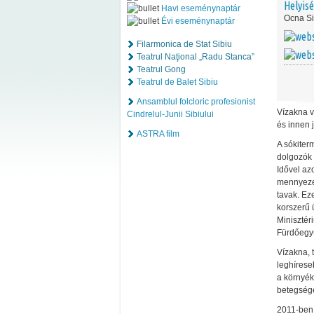
Helyis
Havi eseménynaptár
Ocna Si
Évi eseménynaptár
Filarmonica de Stat Sibiu
Teatrul Naţional „Radu Stanca”
Teatrul Gong
Teatrul de Balet Sibiu
Ansamblul folcloric profesionist
Vízakna v
Cindrelul-Junii Sibiului
és innen 
ASTRA film
A sókiter
dolgozók 
Idővel az
mennyezet
tavak. Ez
korszerű 
Minisztér
Fürdőegyü
Vízakna, 
leghírese
a környék
betegsége
2011-ben 