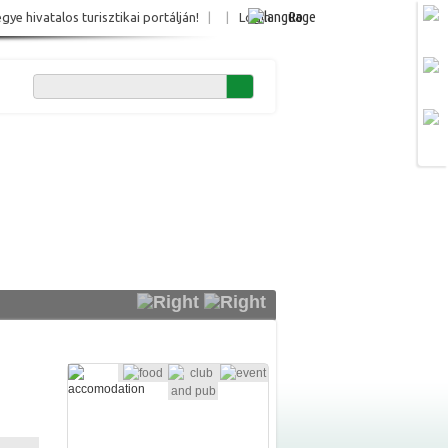
Ro
e hivatalos turisztikai portálján!
|
|
Login