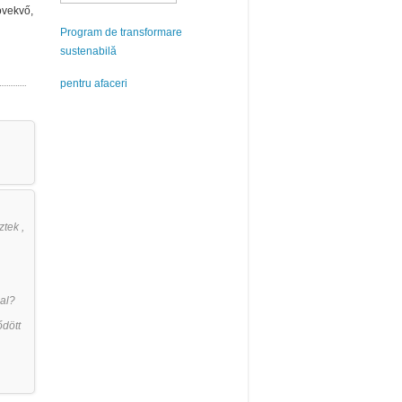
övekvő,
Program de transformare
sustenabilă
pentru afaceri
tek ,
mal?
dött