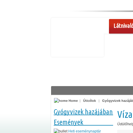
Látnival
Home
|
Úticélok
|
Gyógyvizek hazájá
Gyógyvizek hazájában
Víz
Események
Üdülőhel
Heti eseménynaptár