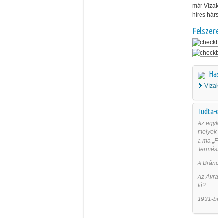
már Vízak
híres hárs
Felszer
Ha
Víza
Tudta-e
Az egyk
melyek v
a ma „F
Termés
A Brânc
Az Avra
tó?
1931-be