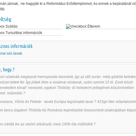
nán járnak, ne hagyják ki a Református Erődtemplomot, és ennek a bejáratánál n
fát.
eltség:
Szállás
Étterem
Turisztikai információk
sznos információk
knai sós tavak
, hogy..?
ori sóaknák meglazult mennyezete beomlott, így az idő során mély gödrök keletkez
ízzel teltek fel. Így jöttek létre a vizaknai sóstavak, szám szerint 15 tó. Ezek közül
eneketlen tónak” nevezett, egykori Thököly- tó helioterm jellegének köszönhetően
zeti műemlék ?
oveanu, Vörös és Fekete - tavak Európa legsósabb tavai ? 415gr/ liter sótartalom
m Iancu (egykori Thököly tó) Románia legmélyebb összeomlott sóaknájában képző
n zárták be az utolsó sóbányát, mely 1906 óta működött ?