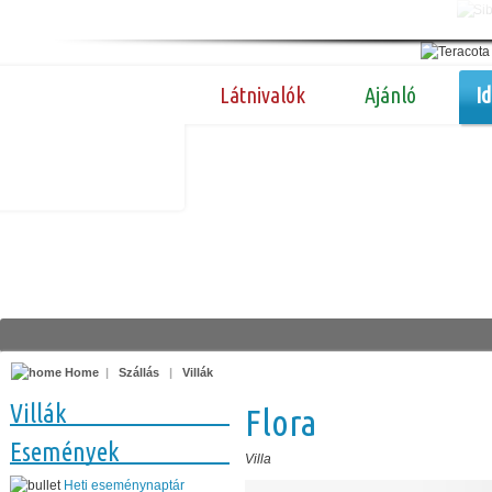
Látnivalók
Ajánló
I
Home
|
Szállás
|
Villák
Villák
Flora
Események
Villa
Heti eseménynaptár