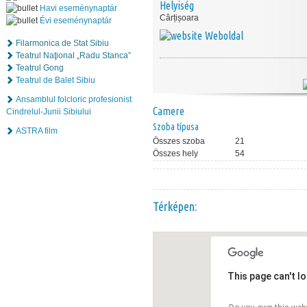
Helyiség
Havi eseménynaptár
Cârțișoara
Évi eseménynaptár
Weboldal
Filarmonica de Stat Sibiu
Teatrul Naţional „Radu Stanca”
Teatrul Gong
Teatrul de Balet Sibiu
Ansamblul folcloric profesionist
Camere
Cindrelul-Junii Sibiului
Szoba típusa
ASTRA film
Összes szoba
21
Összes hely
54
Térképen:
This page can't l