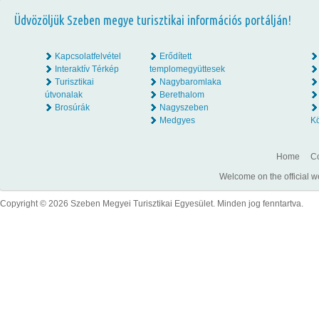
Üdvözöljük Szeben megye turisztikai információs portálján!
Kapcsolatfelvétel
Erődített
Interaktív Térkép
templomegyüttesek
Turisztikai
Nagybaromlaka
útvonalak
Berethalom
Brosúrák
Nagyszeben
Medgyes
K
Home
Co
Welcome on the official w
Copyright © 2026 Szeben Megyei Turisztikai Egyesület. Minden jog fenntartva.