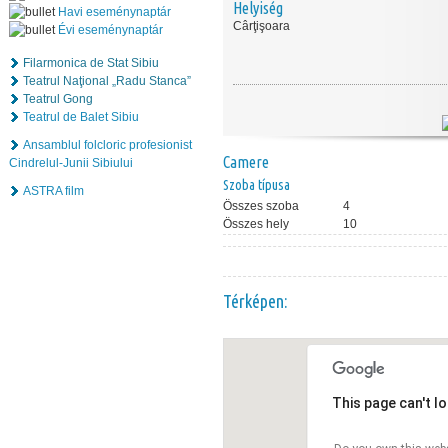
Helyiség
Havi eseménynaptár
Cârţişoara
Évi eseménynaptár
Filarmonica de Stat Sibiu
Teatrul Naţional „Radu Stanca”
Teatrul Gong
Teatrul de Balet Sibiu
Ansamblul folcloric profesionist
Camere
Cindrelul-Junii Sibiului
Szoba típusa
ASTRA film
Összes szoba
4
Összes hely
10
Térképen:
This page can't l