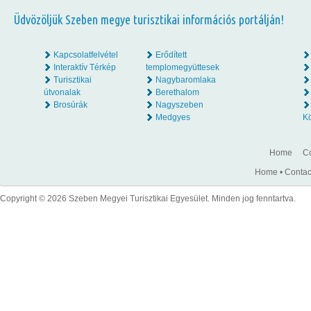
Üdvözöljük Szeben megye turisztikai információs portálján!
Kapcsolatfelvétel
Erődített
Interaktív Térkép
templomegyüttesek
Turisztikai
Nagybaromlaka
útvonalak
Berethalom
Brosúrák
Nagyszeben
Medgyes
K
Home
Co
Home
•
Contac
Copyright © 2026 Szeben Megyei Turisztikai Egyesület. Minden jog fenntartva.