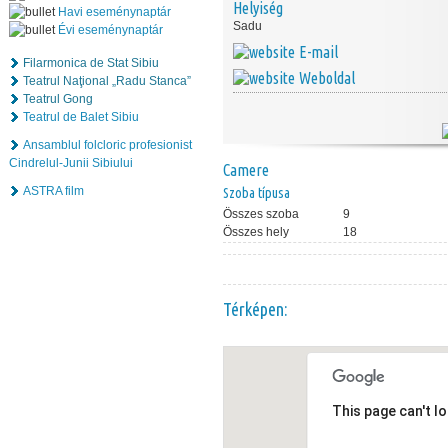
Helyiség
Havi eseménynaptár
Sadu
Évi eseménynaptár
E-mail
Filarmonica de Stat Sibiu
Weboldal
Teatrul Naţional „Radu Stanca”
Teatrul Gong
Teatrul de Balet Sibiu
Ansamblul folcloric profesionist
Cindrelul-Junii Sibiului
Camere
ASTRA film
Szoba típusa
Összes szoba
9
Összes hely
18
Térképen:
This page can't l