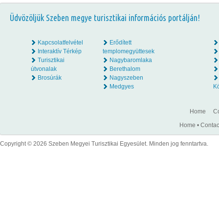
Üdvözöljük Szeben megye turisztikai információs portálján!
Kapcsolatfelvétel
Erődített
Interaktív Térkép
templomegyüttesek
Turisztikai
Nagybaromlaka
útvonalak
Berethalom
Brosúrák
Nagyszeben
Medgyes
K
Home
Co
Home
•
Contac
Copyright © 2026 Szeben Megyei Turisztikai Egyesület. Minden jog fenntartva.