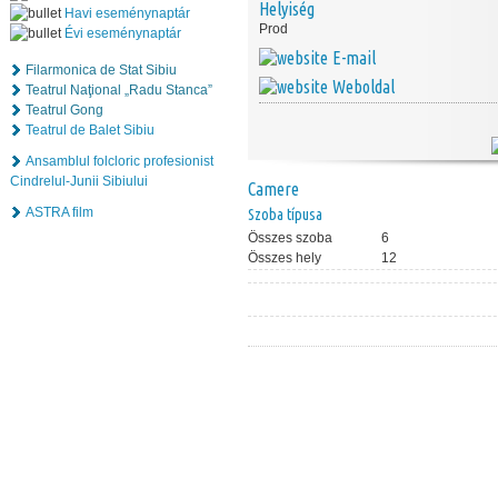
Helyiség
Havi eseménynaptár
Prod
Évi eseménynaptár
E-mail
Filarmonica de Stat Sibiu
Weboldal
Teatrul Naţional „Radu Stanca”
Teatrul Gong
Teatrul de Balet Sibiu
Ansamblul folcloric profesionist
Cindrelul-Junii Sibiului
Camere
ASTRA film
Szoba típusa
Összes szoba
6
Összes hely
12