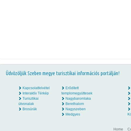
Üdvözöljük Szeben megye turisztikai információs portálján!
Kapcsolatfelvétel
Erődített
Interaktív Térkép
templomegyüttesek
Turisztikai
Nagybaromlaka
útvonalak
Berethalom
Brosúrák
Nagyszeben
Medgyes
K
Home
Co