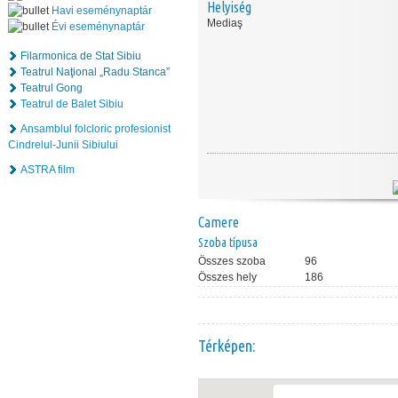
Helyiség
Havi eseménynaptár
Mediaş
Évi eseménynaptár
Filarmonica de Stat Sibiu
Teatrul Naţional „Radu Stanca”
Teatrul Gong
Teatrul de Balet Sibiu
Ansamblul folcloric profesionist
Cindrelul-Junii Sibiului
ASTRA film
Camere
Szoba típusa
Összes szoba
96
Összes hely
186
Térképen: