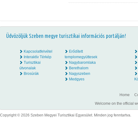
Üdvözöljük Szeben megye turisztikai információs portálján!
Kapcsolatfelvétel
Erődített
Interaktív Térkép
templomegyüttesek
Turisztikai
Nagybaromlaka
útvonalak
Berethalom
Brosúrák
Nagyszeben
Medgyes
K
Home
Co
Welcome on the official w
Copyright © 2026 Szeben Megyei Turisztikai Egyesület. Minden jog fenntartva.