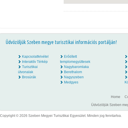
Üdvözöljük Szeben megye turisztikai információs portálján!
Kapcsolatfelvétel
Erődített
Interaktív Térkép
templomegyüttesek
Turisztikai
Nagybaromlaka
útvonalak
Berethalom
Brosúrák
Nagyszeben
Medgyes
K
Home
Co
Üdvözöljük Szeben megye
Copyright © 2026 Szeben Megyei Turisztikai Egyesület. Minden jog fenntartva.