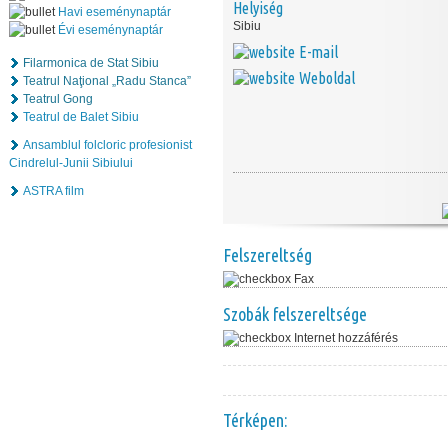
Helyiség
Havi eseménynaptár
Sibiu
Évi eseménynaptár
E-mail
Filarmonica de Stat Sibiu
Weboldal
Teatrul Naţional „Radu Stanca”
Teatrul Gong
Teatrul de Balet Sibiu
Ansamblul folcloric profesionist
Cindrelul-Junii Sibiului
ASTRA film
Felszereltség
Fax
Szobák felszereltsége
Internet hozzáférés
Térképen: