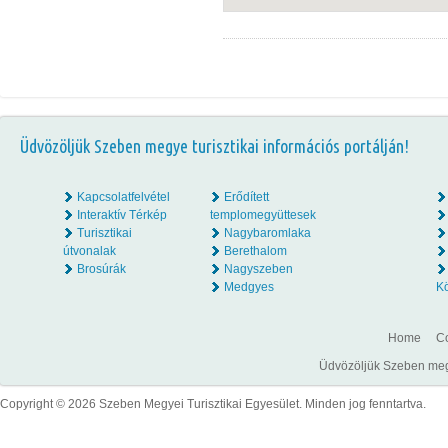
Üdvözöljük Szeben megye turisztikai információs portálján!
Kapcsolatfelvétel
Erődített
Interaktív Térkép
templomegyüttesek
Turisztikai
Nagybaromlaka
útvonalak
Berethalom
Brosúrák
Nagyszeben
Medgyes
K
Home
Co
Üdvözöljük Szeben megye
Copyright © 2026 Szeben Megyei Turisztikai Egyesület. Minden jog fenntartva.