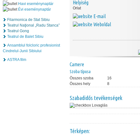
Helyiség
Havi eseménynaptár
Orlat
Évi eseménynaptár
E-mail
Filarmonica de Stat Sibiu
Weboldal
Teatrul Naţional „Radu Stanca”
Teatrul Gong
Teatrul de Balet Sibiu
Ansamblul folcloric profesionist
Cindrelul-Junii Sibiului
ASTRA film
Camere
Szoba típusa
Összes szoba
16
Összes hely
8
Szabadidős tevékenségek
Lovaglás
Térképen: