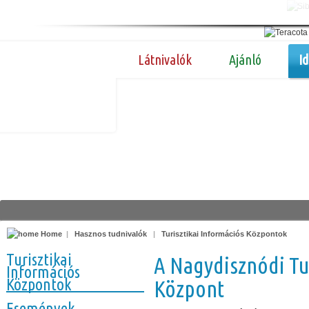
Látnivalók
Ajánló
I
Home
|
Hasznos tudnivalók
|
Turisztikai Információs Központok
Turisztikai
A Nagydisznódi Tu
Információs
Központok
Központ
Események