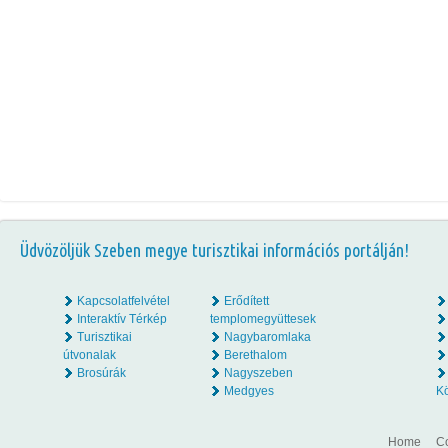
Üdvözöljük Szeben megye turisztikai információs portálján!
Kapcsolatfelvétel
Erődített
Interaktív Térkép
templomegyüttesek
Turisztikai
Nagybaromlaka
útvonalak
Berethalom
Brosúrák
Nagyszeben
Medgyes
K
Home
Co