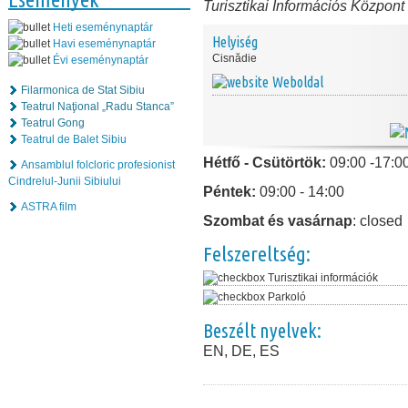
Turisztikai Információs Központ
Heti eseménynaptár
Helyiség
Havi eseménynaptár
Cisnădie
Évi eseménynaptár
Weboldal
Filarmonica de Stat Sibiu
Teatrul Naţional „Radu Stanca”
Teatrul Gong
Teatrul de Balet Sibiu
Hétfő - Csütörtök:
09:00 -17:0
Ansamblul folcloric profesionist
Cindrelul-Junii Sibiului
Péntek:
09:00 - 14:00
ASTRA film
Szombat és vasárnap
: closed
Felszereltség:
Turisztikai információk
Parkoló
Beszélt nyelvek:
EN, DE, ES