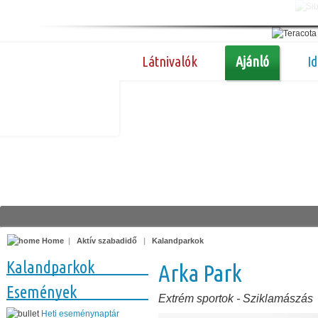
Látnivalók
Ajánló
I
Home
|
Aktív szabadidő
|
Kalandparkok
Kalandparkok
Arka Park
Események
Extrém sportok
-
Sziklamászás
Heti eseménynaptár