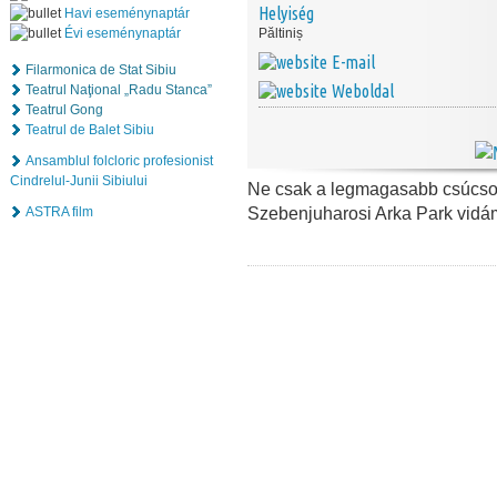
Helyiség
Havi eseménynaptár
Évi eseménynaptár
Păltiniș
E-mail
Filarmonica de Stat Sibiu
Weboldal
Teatrul Naţional „Radu Stanca”
Teatrul Gong
Teatrul de Balet Sibiu
Ansamblul folcloric profesionist
Cindrelul-Junii Sibiului
Ne csak a legmagasabb csúcsoko
Szebenjuharosi Arka Park vidá
ASTRA film