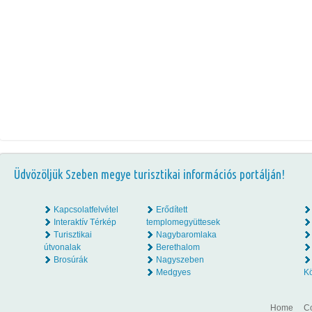
Üdvözöljük Szeben megye turisztikai információs portálján!
Kapcsolatfelvétel
Erődített
Interaktív Térkép
templomegyüttesek
Turisztikai
Nagybaromlaka
útvonalak
Berethalom
Brosúrák
Nagyszeben
Medgyes
K
Home
Co