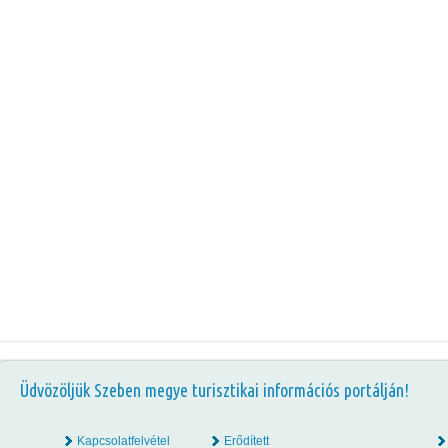
Üdvözöljük Szeben megye turisztikai információs portálján!
Kapcsolatfelvétel
Erődített