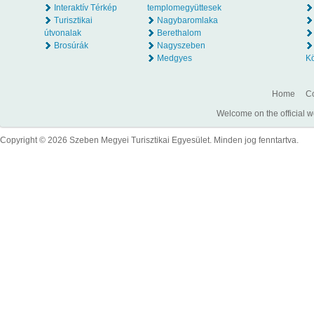
Interaktív Térkép
templomegyüttesek
Turisztikai
Nagybaromlaka
útvonalak
Berethalom
Brosúrák
Nagyszeben
Medgyes
K
Home
Co
Welcome on the official w
Copyright © 2026 Szeben Megyei Turisztikai Egyesület. Minden jog fenntartva.