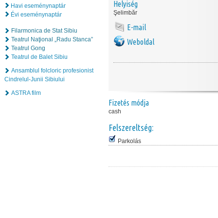
Helyiség
Havi eseménynaptár
Şelimbăr
Évi eseménynaptár
E-mail
Filarmonica de Stat Sibiu
Teatrul Naţional „Radu Stanca”
Weboldal
Teatrul Gong
Teatrul de Balet Sibiu
Ansamblul folcloric profesionist
Cindrelul-Junii Sibiului
ASTRA film
Fizetés módja
cash
Felszereltség:
Parkolás