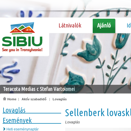
Látnivalók
Ajánló
I
Teracota Medias c Stefan Vartolomei
Home
|
Aktív szabadidő
|
Lovaglás
Lovaglás
Sellenberk lovask
Események
Lovaglás
Heti eseménynaptár