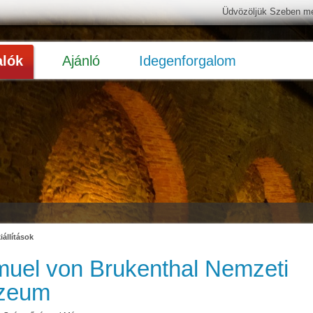
Üdvözöljük Szeben megy
alók
Ajánló
Idegenforgalom
állítások
uel von Brukenthal Nemzeti
zeum