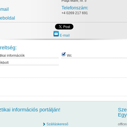
Piaţa Mare, nr. 5
Telefonszám:
-mail
+4 0269 217 691
eboldal
E-mail
reltség:
tikai információk
Wc
ékbolt
ikai információs portálján!
Sze
Egy
Szálláskereső
offic