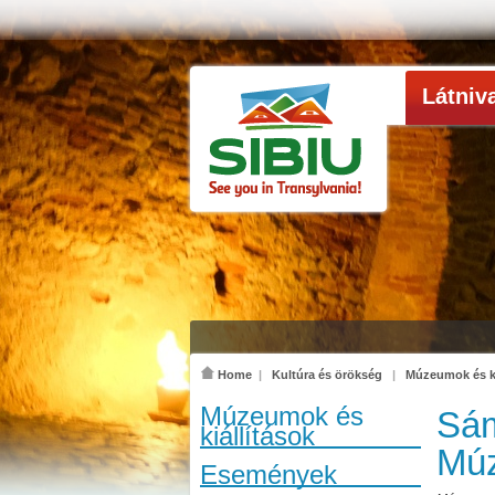
Látniv
Home
|
Kultúra és örökség
|
Múzeumok és ki
Múzeumok és
Sám
kiállítások
Mú
Események