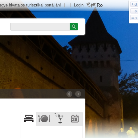
Ro
e hivatalos turisztikai portálján!
|
|
Login