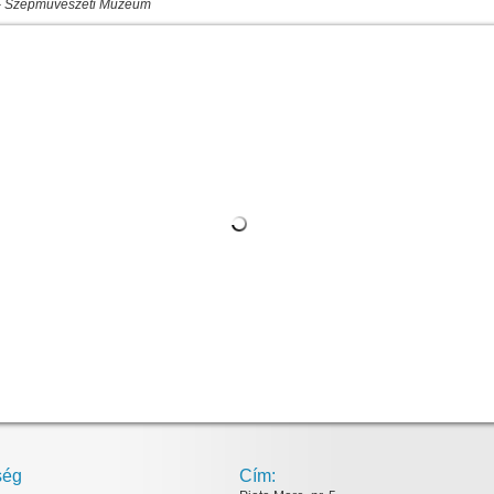
-
Szépművészeti Múzeum
ség
Cím: