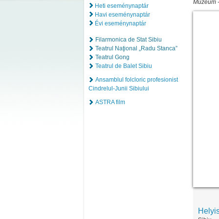
Múzeum
Heti eseménynaptár
Havi eseménynaptár
Évi eseménynaptár
Filarmonica de Stat Sibiu
Teatrul Naţional „Radu Stanca”
Teatrul Gong
Teatrul de Balet Sibiu
Ansamblul folcloric profesionist
Cindrelul-Junii Sibiului
ASTRA film
Helyi