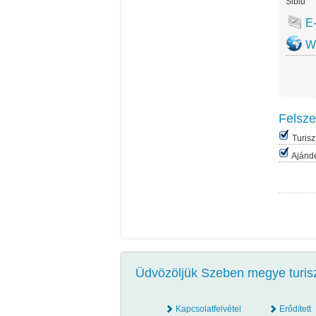
Sibiu
E
W
Felsze
Turisz
Ajánd
Üdvözöljük Szeben megye turiszt
Kapcsolatfelvétel
Erődített