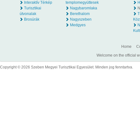
Interaktív Térkép
templomegyüttesek
H
Turisztikai
Nagybaromlaka
N
útvonalak
Berethalom
T
Brosúrák
Nagyszeben
Köz
Medgyes
N
Kult
Home
Co
Welcome on the official w
Copyright © 2026 Szeben Megyei Turisztikai Egyesület. Minden jog fenntartva.