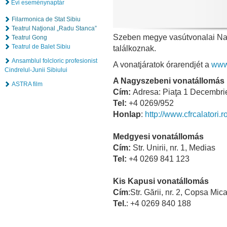
Évi eseménynaptár
Filarmonica de Stat Sibiu
Teatrul Naţional „Radu Stanca”
Szeben megye vasútvonalai N
Teatrul Gong
Teatrul de Balet Sibiu
találkoznak.
Ansamblul folcloric profesionist
A vonatjáratok órarendjét a
www.
Cindrelul-Junii Sibiului
A Nagyszebeni vonatállomás
ASTRA film
Cím:
Adresa: Piaţa 1 Decembrie 
Tel:
+4 0269/952
Honlap
:
http://www.cfrcalatori.r
Medgyesi vonatállomás
Cím:
Str. Unirii, nr. 1, Medias
Tel:
+4 0269 841 123
Kis Kapusi vonatállomás
Cím
:Str. Gării, nr. 2, Copsa Mic
Tel.
: +4 0269 840 188