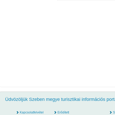
Üdvözöljük Szeben megye turisztikai információs port
Kapcsolatfelvétel
Erődített
S