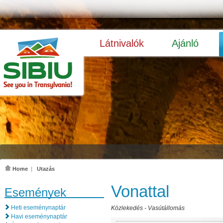
Látnivalók
Ajánló
Home
|
Utazás
Vonattal
Események
Heti eseménynaptár
Közlekedés
-
Vasútállomás
Havi eseménynaptár