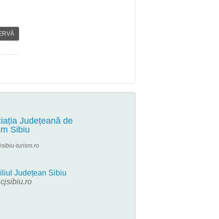
ERVĂ
iația Județeană de
sm Sibiu
sibiu-turism.ro
liul Județean Sibiu
jsibiu.ro