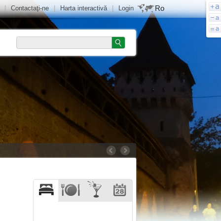
Ro
|
Contactaţi-ne
|
Harta interactivă
|
Login