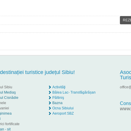
REZ
 destinației turistice județul Sibiu!
Asoc
Turi
ul Sibiu
Activităţi
office@
ul Mediaş
Bâlea Lac- Transfăgărășan
ul Cisnădie
Păltiniş
nele
Bazna
Consi
vaniei
Ocna Sibiului
www.c
ginimea
Aeroport SBZ
i
ici fortificate
an - sit