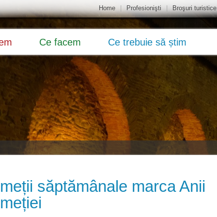
Home
|
Profesionişti
|
Broşuri turistice
dem
Ce facem
Ce trebuie să știm
meții săptămânale marca Anii
meției