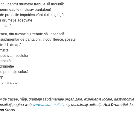
tul pentru drumeţie trebuie să includă:
mpermeabile (inclusiv pantaloni)
 de protecţie împotriva vântului cu glugă
e drumeţie adecvate
din lână
ea, din rucsac nu trebuie să lipsească:
suplimentar de pantaloni, tricou, fleece, şosete
 de 1 L de apă
 fructe
potriva insectelor
rontală
 drumeţie
e protecţie solară
op
 prim ajutor
ei de trasee, hărţi, drumeţii săptămânale organizate, experienţe locale, gastronomie
nsultaţi pagina web
www.aniidrumetiei.ro
şi descărcaţi aplicaţia
Anii Drumeţiei
de 
pp Store
!