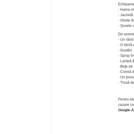
Echipamen
- Haine i
- Jachetă
- Ghete d
- Șosete 
De asemen
- Un rând 
- O sticlă
- Gustări,
- Spray îm
- Lampă f
- Beţe de
- Cremă d
- Un pros
- Trusă de
Pentru id
cazare co
Google A