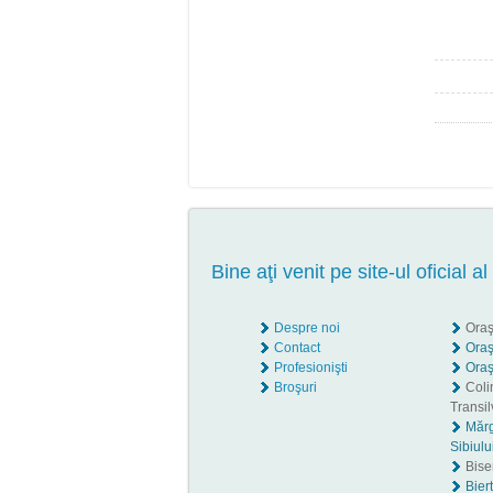
Bine aţi venit pe site-ul oficial al
Despre noi
Oraş
Contact
Oraş
Profesionişti
Oraş
Broşuri
Coli
Transil
Măr
Sibiulu
Biser
Biert