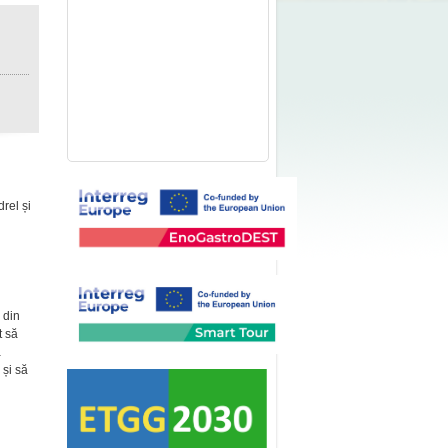
rel și
 din
t să
a
 și să