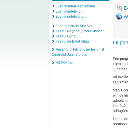
Evenimentele săptămânii
E
Evenimentele lunii
Evenimentele anului
W
Filarmonica de Stat Sibiu
Teatrul Naţional „Radu Stanca”
Teatrul Gong
Teatrul de Balet Sibiu
Fii pa
Ansamblul folcloric profesionist
Cindrelul-Junii Sibiului
Prin pro
ASTRA film
Lotru au f
Județean 
Vă invită
săptămâna
Magia con
plin de ti
adoptăm s
îmbrăcămi
adăugăm a
Înainte de
noroioase