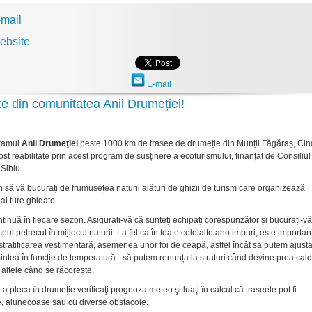
-mail
ebsite
E-mail
rte din comunitatea Anii Drumeției!
gramul
Anii Drumeţiei
peste 1000 km de trasee de drumeție din Munții Făgăraș, Cind
ost reabilitate prin acest program de susținere a ecoturismului, finanțat de Consiliul
Sibiu
m să vă bucurați de frumusețea naturii alături de ghizii de turism care organizează
l ture ghidate.
tinuă în fiecare sezon. Asigurați-vă că sunteți echipați corespunzător și bucurați-vă
mpul petrecut în mijlocul naturii. La fel ca în toate celelalte anotimpuri, este importan
tratificarea vestimentară, asemenea unor foi de ceapă, astfel încât să putem ajust
ntea în funcție de temperatură - să putem renunța la straturi când devine prea cald
ltele când se răcorește.
 a pleca în drumeţie verificaţi prognoza meteo şi luaţi în calcul că traseele pot fi
, alunecoase sau cu diverse obstacole.