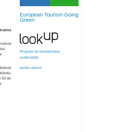
European Tourism Going
Green
truirea
produse
ndul
Program de transformare
re
sustenabilă
pentru afaceri
trebuie
strându-
de 50 de
i.