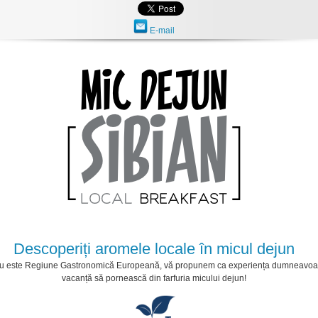
E-mail
Descoperiți aromele locale în micul dejun
u este Regiune Gastronomică Europeană, vă propunem ca experiența dumneavoa
vacanță să pornească din farfuria micului dejun!