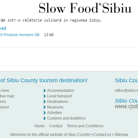
tăm intr-o călătorie culinară in regiunea Sibiu.
oad
3 Produse montane SB
13
kB
of Sibiu County tourism destination!
Sibiu Cou
g here
Accommodation
office@sibiu-
ctive map
Local transport
Sibiu Co
ures
Destinations
www.cjsib
irport
Museums
Activities
Customs and traditions
Home
Contact
Terms and Conditions
Welcome on the official website of Sibiu County!
•
Contact us
•
Sitemap