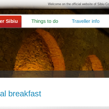
Welcome on the official website of Sibiu C
er Sibiu
Things to do
Traveller info
al breakfast