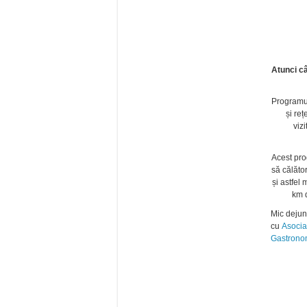
Atunci c
Program
și re
viz
Acest pro
să călăto
și astfel
km d
Mic dejun 
cu
Asocia
Gastrono