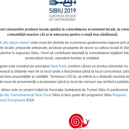
ând consumăm produse locale ajutăm la consolidarea economiei locale, la cons
comunității noastre cât și la educarea pentru o viață mai sănătoasă.
ul
„Mic dejun sibian”
este creat din dorința de a promova gastronomia regiunii prin 
țete locale, preparate artizanale, produse proaspete de sezon și cultura locală în râ
itatorilor în regiunea Sibiu. Vrem să contribuim totodată la consolidarea legăturii înt
producătorii locali, operatorii turistici și vizitatori.
gram este construit pe principiul
Slow food
, conform căruia un produs alimentar nu 
rească la distanțe mari de la locul unde a fost produs până la locul consumului, pă
 mai bine proprietățile și calitățile. Termenul LOCAL se referă la o distanță maximă 
e locul de proveniență a produselor până la locul de consum sau teritoriul județulu
sibian este un proiect inițiat de Asociația Județeană de Turism Sibiu în parteneriat
ția My Transylvania
și
Slow Food
Sibiu și face parte din programul Sibiu
Regiune
mică Europeană
2019.