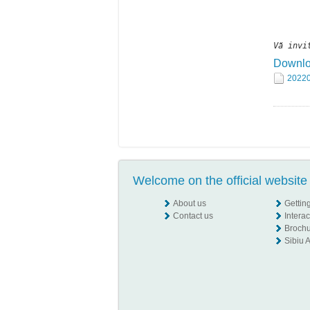
Vă invi
Downl
20220
Welcome on the official website 
About us
Gettin
Contact us
Intera
Broch
Sibiu A