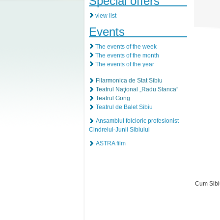
Special offers
view list
Events
The events of the week
The events of the month
The events of the year
Filarmonica de Stat Sibiu
Teatrul Naţional „Radu Stanca”
Teatrul Gong
Teatrul de Balet Sibiu
Ansamblul folcloric profesionist
Cindrelul-Junii Sibiului
ASTRA film
Cum Sibi