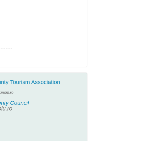
nty Tourism Association
turism.ro
unty Council
iu.ro