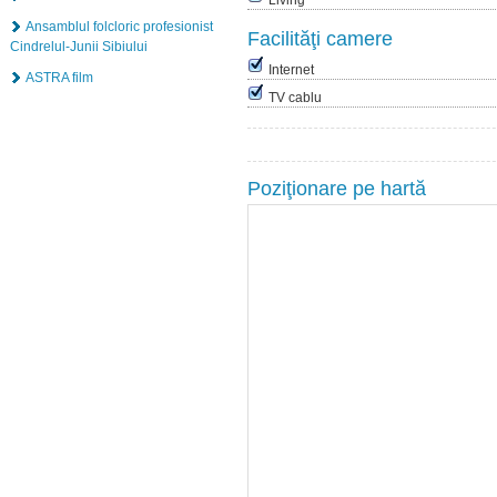
Living
Ansamblul folcloric profesionist
Facilităţi camere
Cindrelul-Junii Sibiului
Internet
ASTRA film
TV cablu
Poziţionare pe hartă