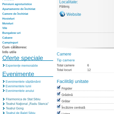
Localitate:
Pensiuni agroturistice
Păltiniş
Apartamente de închiriat
Camere de închiriat
Website
Hosteluri
Moteluri
Vile
Bungalow-uri
Cabane
Campinguri
Cum călătoresc
Info utile
Camere
Oferte speciale
Tip camere
Total camere
6
Experiențe memorabile
Total locuri
12
Evenimente
Facilităţi unitate
Evenimentele săptămânii
Evenimentele lunii
Frigider
Evenimentele anului
Grădină
Filarmonica de Stat Sibiu
Grătar
Teatrul Naţional „Radu Stanca”
Încălzire centrală
Teatrul Gong
Teatrul de Balet Sibiu