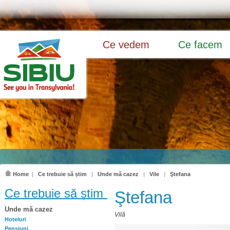
Ce vedem
Ce facem
Home
|
Ce trebuie să știm
|
Unde mă cazez
|
Vile
|
Ştefana
Ce trebuie să știm
Ştefana
Unde mă cazez
Vilă
Hoteluri
Pensiuni