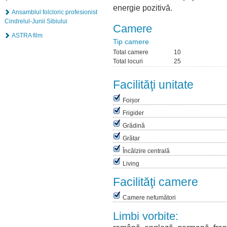
energie pozitivă.
Ansamblul folcloric profesionist
Cindrelul-Junii Sibiului
Camere
ASTRA film
Tip camere
Total camere
10
Total locuri
25
Facilităţi unitate
Foișor
Frigider
Grădină
Grătar
Încălzire centrală
Living
Facilităţi camere
Camere nefumători
Limbi vorbite: