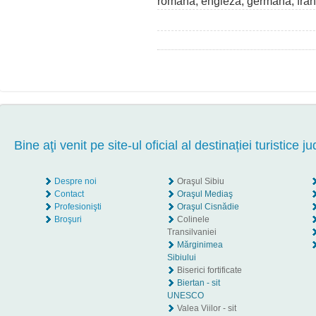
română, engleză, germană, fra
Bine aţi venit pe site-ul oficial al destinației turistice ju
Despre noi
Oraşul Sibiu
Contact
Oraşul Mediaş
Profesionişti
Oraşul Cisnădie
Broşuri
Colinele
Transilvaniei
Mărginimea
Sibiului
Biserici fortificate
Biertan - sit
UNESCO
Valea Viilor - sit