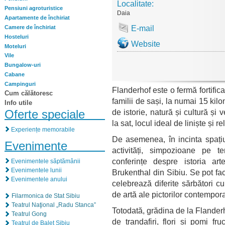
Localitate:
Pensiuni agroturistice
Daia
Apartamente de închiriat
Camere de închiriat
E-mail
Hosteluri
Website
Moteluri
Vile
Bungalow-uri
Cabane
Campinguri
Flanderhof este o fermă fortifica
Cum călătoresc
familii de sași, la numai 15 kil
Info utile
Oferte speciale
de istorie, natură și cultură și
la sat, locul ideal de liniște și r
Experiențe memorabile
De asemenea, în incinta spațiu
Evenimente
activități, simpozioane pe tem
conferințe despre istoria arte
Evenimentele săptămânii
Evenimentele lunii
Brukenthal din Sibiu. Se pot face 
Evenimentele anului
celebrează diferite sărbători cu
de artă ale pictorilor contempor
Filarmonica de Stat Sibiu
Teatrul Naţional „Radu Stanca”
Totodată, grădina de la Flander
Teatrul Gong
de trandafiri, flori și pomi fr
Teatrul de Balet Sibiu