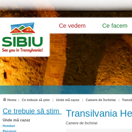
Ce vedem
Ce facem
Home
|
Ce trebuie să știm
|
Unde mă cazez
|
Camere de închiriat
|
Transi
Ce trebuie să știm
Transilvania He
Unde mă cazez
Camere de închiriat
Hoteluri
Pensiuni