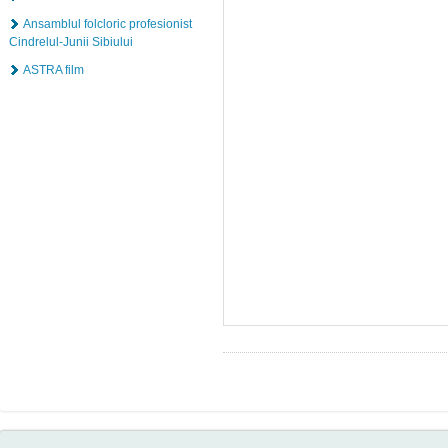
Ansamblul folcloric profesionist
Cindrelul-Junii Sibiului
ASTRA film