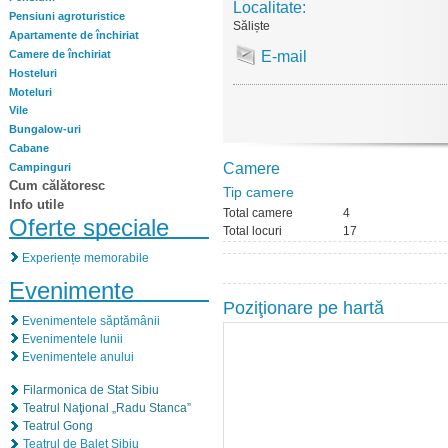
Localitate:
Pensiuni agroturistice
Săliște
Apartamente de închiriat
Camere de închiriat
E-mail
Hosteluri
Moteluri
Vile
Bungalow-uri
Cabane
Camere
Campinguri
Cum călătoresc
Tip camere
Info utile
Total camere
4
Oferte speciale
Total locuri
17
Experiențe memorabile
Evenimente
Poziţionare pe hartă
Evenimentele săptămânii
Evenimentele lunii
Evenimentele anului
Filarmonica de Stat Sibiu
Teatrul Naţional „Radu Stanca”
Teatrul Gong
Teatrul de Balet Sibiu