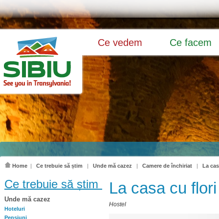
Ce vedem
Ce facem
Home
|
Ce trebuie să știm
|
Unde mă cazez
|
Camere de închiriat
|
La cas
Ce trebuie să știm
La casa cu flori
Unde mă cazez
Hostel
Hoteluri
Pensiuni