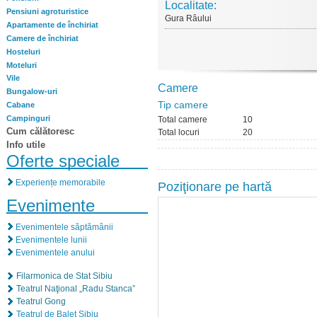
Localitate:
Pensiuni agroturistice
Gura Râului
Apartamente de închiriat
Camere de închiriat
Hosteluri
Moteluri
Vile
Camere
Bungalow-uri
Tip camere
Cabane
Campinguri
Total camere
10
Cum călătoresc
Total locuri
20
Info utile
Oferte speciale
Experiențe memorabile
Poziţionare pe hartă
Evenimente
Evenimentele săptămânii
Evenimentele lunii
Evenimentele anului
Filarmonica de Stat Sibiu
Teatrul Naţional „Radu Stanca”
Teatrul Gong
Teatrul de Balet Sibiu