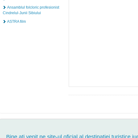
Ansamblul folcloric profesionist
Cindrelul-Junii Sibiului
ASTRA film
Bine aţi venit pe site-ul oficial al destinației turistice ju