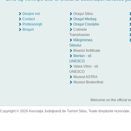
Despre noi
Oraşul Sibiu
Contact
Oraşul Mediaş
Profesionişti
Oraşul Cisnădie
Broşuri
Colinele
Transilvaniei
Mărginimea
Sibiului
Biserici fortificate
Biertan - sit
UNESCO
Valea Viilor - sit
UNESCO
Muzeul ASTRA
Muzeul Brukenthal
Welcome on the official w
Copyright © 2026 Asociaţia Judeţeană de Turism Sibiu. Toate drepturile rezervate.