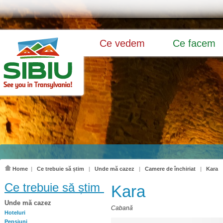
Ce vedem
Ce facem
Home
|
Ce trebuie să știm
|
Unde mă cazez
|
Camere de închiriat
|
Kara
Ce trebuie să știm
Kara
Unde mă cazez
Cabană
Hoteluri
Pensiuni